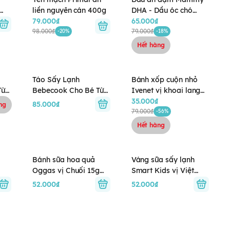
liền nguyên cán 400g
DHA - Dầu óc chó
79.000₫
(55ml)
65.000₫
98.000₫
79.000₫
-20%
-18%
Hết hàng
Táo Sấy Lạnh
Bánh xốp cuộn nhỏ
Từ
Bebecook Cho Bé Từ
Ivenet vị khoai lang
7M+
tím 50g (8M+)
35.000₫
85.000₫
ng
79.000₫
-56%
Hết hàng
Bánh sữa hoa quả
Váng sữa sấy lạnh
Oggas vị Chuối 15g
Smart Kids vị Việt
(6M+)
Quất 18g ( 8M+)
52.000₫
52.000₫