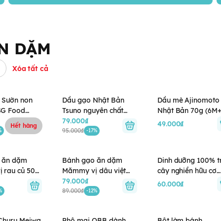
N DẶM
Xóa tất cả
 Sườn non
Dầu gạo Nhật Bản
Dầu mè Ajinomoto
SG Food
Tsuno nguyên chất
Nhật Bản 70g (6M+
n 12 tháng)
180g (6M+)
79.000₫
49.000₫
Hết hàng
95.000₫
%
-17%
 ăn dặm
Bánh gạo ăn dặm
Dinh dưỡng 100% t
 rau củ 50g
Mămmy vị dâu việt
cây nghiền hữu cơ
quất 50g (7M+)
79.000₫
HiPPiS Organic vị
60.000₫
89.000₫
Kiwi, Lê, Chuối (6M
%
-12%
 Churu Meiwa
Phô mai QBB dành
Bột làm bánh