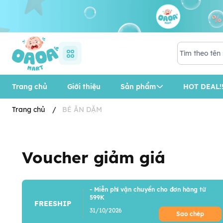
Trang chủ
Giới thiệu
Sản phẩm
HOT DEAL!!
Trang chủ
/
BÉ ĂN DẶM
Voucher giảm giá
- Miễn phí vận chuyển cho đơn hàng từ
599K
FREESHIP
31/10/2026
Sao chép