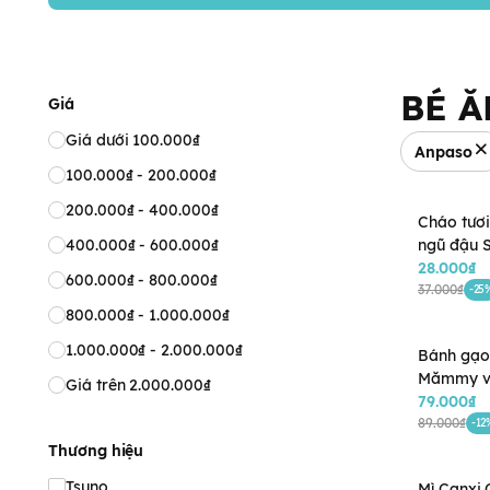
BÉ Ă
Giá
Giá dưới 100.000₫
Anpaso
100.000₫ - 200.000₫
200.000₫ - 400.000₫
Cháo tươi
400.000₫ - 600.000₫
ngũ đậu 
240g (Trê
28.000₫
600.000₫ - 800.000₫
37.000₫
-25
800.000₫ - 1.000.000₫
1.000.000₫ - 2.000.000₫
Bánh gạo
Mămmy vị
Giá trên 2.000.000₫
(7M)
79.000₫
89.000₫
-12
Thương hiệu
Tsuno
Mì Canxi