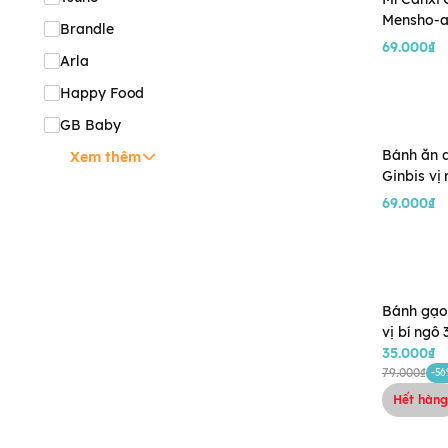
Mensho-a
Brandle
vị Cà Ch
69.000₫
Arla
Happy Food
GB Baby
Bánh ăn d
Xem thêm
Ginbis vị
cho bé 6
69.000₫
Bánh gạo
vị bí ngô
35.000₫
79.000₫
-5
Hết hàng