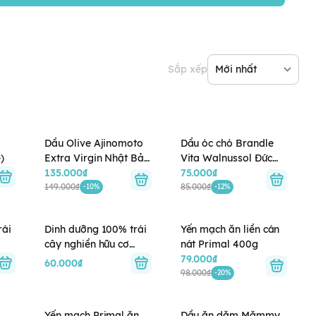
Sắp xếp
Dầu Olive Ajinomoto
Dầu óc chó Brandle
)
Extra Virgin Nhật Bản
Vita Walnussol Đức
200g (6M+)
135.000₫
100ml (6M+)
75.000₫
149.000₫
85.000₫
-10%
-12%
rái
Dinh dưỡng 100% trái
Yến mạch ăn liền cán
cây nghiền hữu cơ
nát Primal 400g
HiPPiS Organic vị Dâu
79.000₫
60.000₫
+)
tây, Chuối, Táo (4M+)
98.000₫
-20%
Yến mạch Primal ăn
Dầu ăn dặm Mămmy