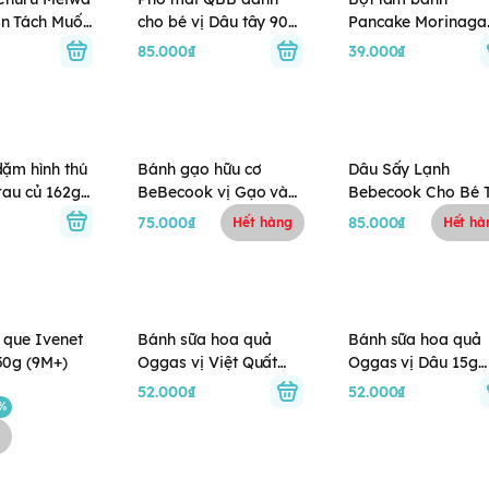
n Tách Muối
cho bé vị Dâu tây 90g
Pancake Morinaga
ua 5M+
(18M+)
150g (9M+)
85.000₫
39.000₫
ặm hình thú
Bánh gạo hữu cơ
Dâu Sấy Lạnh
 rau củ 162g
BeBecook vị Gạo và
Bebecook Cho Bé 
M+
Rau chân vịt cho bé
12M+
75.000₫
85.000₫
Hết hàng
Hết hà
6M+
 que Ivenet
Bánh sữa hoa quả
Bánh sữa hoa quả
 30g (9M+)
Oggas vị Việt Quất
Oggas vị Dâu 15g
15g (6M+)
(6M+)
52.000₫
52.000₫
6%