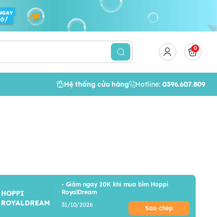
0
Hệ thống cửa hàng
Hotline:
0396.607.809
- Giảm ngay 20K khi mua bỉm Hoppi
RoyalDream
HOPPI
ROYALDREAM
31/10/2026
Sao chép