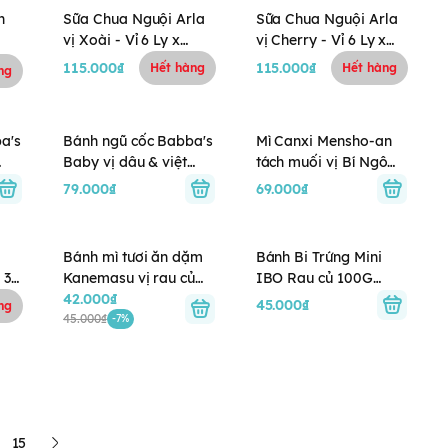
n
Sữa Chua Nguội Arla
Sữa Chua Nguội Arla
vị Xoài - Vỉ 6 Ly x
vị Cherry - Vỉ 6 Ly x
100g (1Y+)
100g (1Y+)
115.000₫
115.000₫
Hết hàng
Hết hàng
ng
a's
Bánh ngũ cốc Babba's
Mì Canxi Mensho-an
Baby vị dâu & việt
tách muối vị Bí Ngô
quất 40g (8M+)
100g (5M+)
79.000₫
69.000₫
Bánh mì tươi ăn dặm
Bánh Bi Trứng Mini
 3
Kanemasu vị rau củ
IBO Rau củ 100G
(10M+)
42.000₫
(6M+)
45.000₫
ng
45.000₫
-7%
15