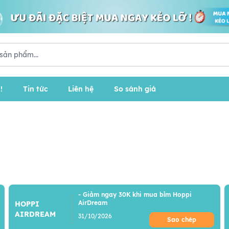
!
Tin tức
Liên hệ
So sánh giá
- Giảm ngay 30K khi mua bỉm Hoppi
AirDream
HOPPI
AIRDREAM
31/10/2026
Sao chép