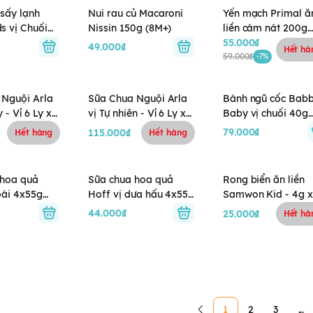
sấy lạnh
Nui rau củ Macaroni
Yến mạch Primal ă
s vị Chuối
Nissin 150g (8M+)
liền cám nát 200g
)
(1Y+)
55.000₫
49.000₫
Hết hà
59.000₫
-7%
 Nguội Arla
Sữa Chua Nguội Arla
Bánh ngũ cốc Babb
 - Vỉ 6 Ly x
vị Tự nhiên - Vỉ 6 Ly x
Baby vị chuối 40g
)
100g (1Y+)
(8M+)
79.000₫
115.000₫
Hết hàng
Hết hàng
 hoa quả
Sữa chua hoa quả
Rong biển ăn liền
oài 4x55g
Hoff vị dưa hấu 4x55g
Samwon Kid - 4g x
(6M+)
gói (6M+)
44.000₫
25.000₫
Hết hà
1
2
3
...