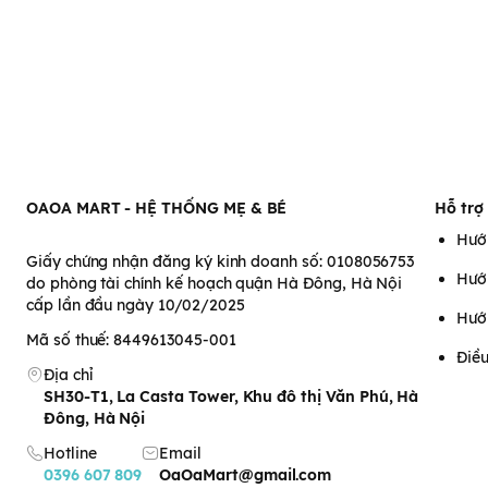
OAOA MART - HỆ THỐNG MẸ & BÉ
Hỗ trợ
Hướ
Giấy chứng nhận đăng ký kinh doanh số: 0108056753
Hướ
do phòng tài chính kế hoạch quận Hà Đông, Hà Nội
cấp lần đầu ngày 10/02/2025
Hướ
Mã số thuế: 8449613045-001
Điều
Địa chỉ
SH30-T1, La Casta Tower, Khu đô thị Văn Phú, Hà
Đông, Hà Nội
Hotline
Email
0396 607 809
OaOaMart@gmail.com