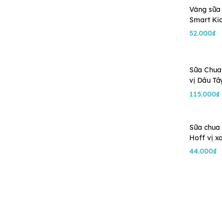
Váng sữa 
Smart Kid
18g ( 8M+
52.000₫
Sữa Chua
vị Dâu Tây
100g (1Y+
115.000₫
Sữa chua
Hoff vị x
(6M+)
44.000₫