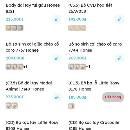
Body dài tay túi gấu Honee
(C3.5) Bộ CVD họa tiết
8321
26AV058
215.000₫
192.000₫
Bộ sơ sinh cài giữa chéo cổ
Bộ sơ sinh cài chéo cổ caro
caro 7737 Honee
7744 Honee
209.000₫
209.000₫
+1
+1
(C3.5) Bộ dài tay Modal
(C1.5) Bộ ba lỗ Little Rosy
Animal 7140 Honee
8178 Honee
235.000₫
185.000₫
Hết hàng
(CD) Bộ cộc tay Little Rosy
(CD) Bộ cộc tay Crocodile
8208 Honee
8185 Honee