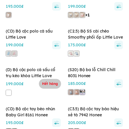
195.000₫
199.000₫
+1
(CD) Bộ cộc polo cá sấu
(C2.5) Bộ SS cài chéo
Little Love
Smoothy phối ốp Little Love
199.000₫
175.000₫
(D) Bộ cộc polo cá sấu cổ
(S20) Bộ ba lỗ Chill Chill
trụ kéo khóa Little Love
8031 Honee
185.000₫
199.000₫
Hết hàng
(CD) Bộ cộc tay bèo nhún
(C3.5) Bộ cộc tay báo hiệu
Baby Girl 8161 Honee
xẻ tà 7942 Honee
195.000₫
205.000₫