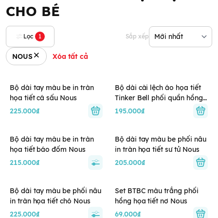
CHO BÉ
Lọc
1
Sắp xếp
NOUS
Xóa tất cả
Bộ dài tay màu be in tràn
Bộ dài cài lệch áo họa tiết
họa tiết cá sấu Nous
Tinker Bell phối quần hồng
Nous
225.000₫
195.000₫
Bộ dài tay màu be in tràn
Bộ dài tay màu be phối nâu
họa tiết báo đốm Nous
in tràn họa tiết sư tử Nous
215.000₫
205.000₫
Bộ dài tay màu be phối nâu
Set BTBC màu trắng phối
in tràn họa tiết chó Nous
hồng họa tiết nơ Nous
225.000₫
69.000₫