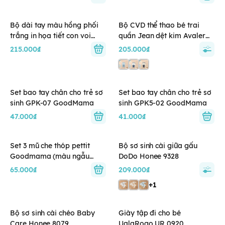
Bộ dài tay màu hồng phối
Bộ CVD thể thao bé trai
trắng in họa tiết con voi
quần Jean dệt kim Avaler
Nous
26AV081
215.000₫
205.000₫
Set bao tay chân cho trẻ sơ
Set bao tay chân cho trẻ sơ
sinh GPK-07 GoodMama
sinh GPK5-02 GoodMama
47.000₫
41.000₫
Set 3 mũ che thóp pettit
Bộ sơ sinh cài giữa gấu
Goodmama (màu ngẫu
DoDo Honee 9328
nhiên)
65.000₫
209.000₫
+1
Bộ sơ sinh cài chéo Baby
Giày tập đi cho bé
Care Honee 8079
UalaRogo UR 0920