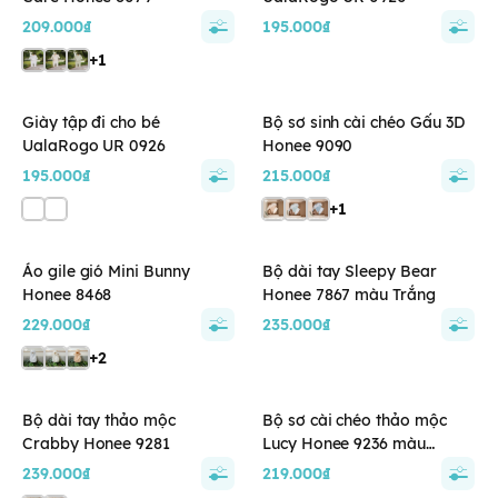
209.000₫
195.000₫
+1
Giày tập đi cho bé
Bộ sơ sinh cài chéo Gấu 3D
UalaRogo UR 0926
Honee 9090
195.000₫
215.000₫
+1
Áo gile gió Mini Bunny
Bộ dài tay Sleepy Bear
Honee 8468
Honee 7867 màu Trắng
229.000₫
235.000₫
+2
Bộ dài tay thảo mộc
Bộ sơ cài chéo thảo mộc
Crabby Honee 9281
Lucy Honee 9236 màu
Vanilla
239.000₫
219.000₫