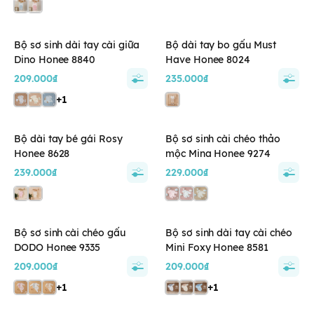
Bộ sơ sinh dài tay cài giữa
Bộ dài tay bo gấu Must
Dino Honee 8840
Have Honee 8024
209.000₫
235.000₫
+1
Bộ dài tay bé gái Rosy
Bộ sơ sinh cài chéo thảo
Honee 8628
mộc Mina Honee 9274
239.000₫
229.000₫
Bộ sơ sinh cài chéo gấu
Bộ sơ sinh dài tay cài chéo
DODO Honee 9335
Mini Foxy Honee 8581
209.000₫
209.000₫
+1
+1