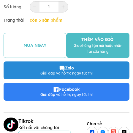
Số lượng
Trạng thái
còn 5 sản phẩm
THÊM VÀO GIỎ
MUA NGAY
Giao hàng tận nơi hoặc nhận
tại cửa hàng
Zalo
Giải đáp và hỗ trợ ngay tức thì
Facebook
Giải đáp và hỗ trợ ngay tức thì
Tiktok
Chia sẻ
Kết nối với chúng tôi