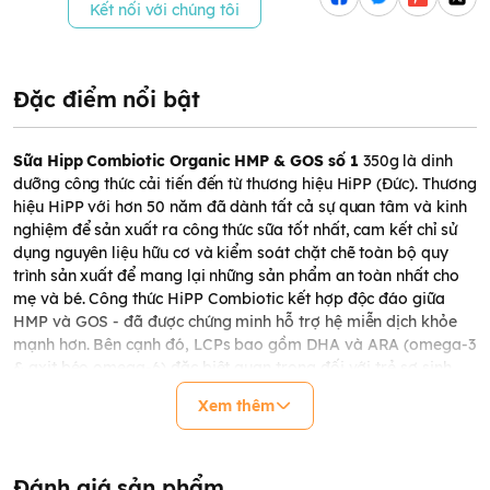
Kết nối với chúng tôi
Đặc điểm nổi bật
Sữa Hipp Combiotic Organic HMP & GOS số 1
350g là dinh
dưỡng công thức cải tiến đến từ thương hiệu HiPP (Đức). Thương
hiệu HiPP với
hơn 50 năm đã dành tất cả sự quan tâm và kinh
nghiệm để sản xuất ra công thức sữa tốt nhất, cam kết chỉ sử
dụng nguyên liệu hữu cơ và kiểm soát chặt chẽ toàn bộ quy
trình sản xuất để mang lại những sản phẩm an toàn nhất cho
mẹ và bé. Công thức HiPP Combiotic kết hợp độc đáo giữa
HMP và GOS - đã được chứng minh hỗ trợ hệ miễn dịch khỏe
mạnh hơn. Bên cạnh đó, LCPs bao gồm DHA và ARA (omega-3
& axit béo omega-6) đặc biệt quan trọng đối với trẻ sơ sinh
trong những tháng đầu đời giúp phát triển não bộ và thị giác.
Xem thêm
Đánh giá sản phẩm