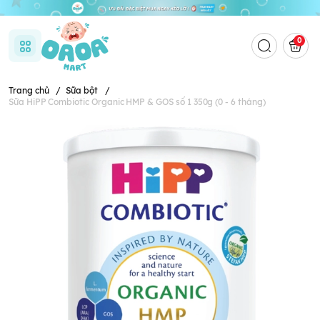
0
Trang chủ
/
Sữa bột
/
Sữa HiPP Combiotic Organic HMP & GOS số 1 350g (0 - 6 tháng)