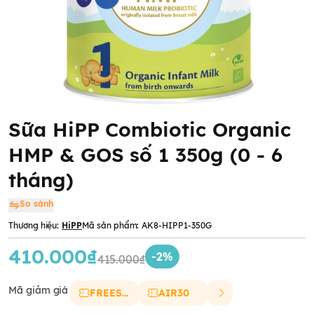
Sữa HiPP Combiotic Organic
HMP & GOS số 1 350g (0 - 6
tháng)
So sánh
Thương hiệu:
HiPP
Mã sản phẩm:
AK8-HIPP1-350G
410.000₫
-2%
415.000₫
Mã giảm giá
FREESHIP
AIR30