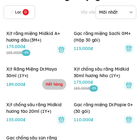
Lọc
0
Sắp xếp
Xịt răng miệng Midkid A+
Gạc răng miệng Sachi 0M+
hương dâu (3M+)
(Hộp 30 gói)
175.000₫
115.000₫
185.000₫
-6%
Xịt Răng Miệng Dr.Maya
Xịt chống sâu răng Midkid
30ml (1Y+)
30ml hương Nho (1Y+)
175.000₫
189.000₫
Hết hàng
185.000₫
-6%
Xịt chống sâu răng Midkid
Gạc răng miệng Dr.Papie 0+
hương táo 20ml (1Y+)
(30 gói)
155.000₫
110.000₫
Gạc chống sâu sún răng