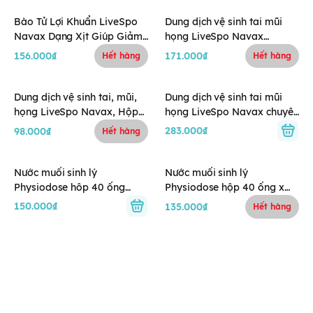
Bào Tử Lợi Khuẩn LiveSpo
Dung dịch vệ sinh tai mũi
Navax Dạng Xịt Giúp Giảm
họng LiveSpo Navax
Nguy Cơ Viêm Đường Tai,
10x4ml (0-2Y)
156.000₫
171.000₫
Hết hàng
Hết hàng
Mũi, Họng 20ml (mọi lứa
tuổi)
Dung dịch vệ sinh tai, mũi,
Dung dịch vệ sinh tai mũi
họng LiveSpo Navax, Hộp
họng LiveSpo Navax chuyên
5*5ml (0-2Y)
dụng 10*4ml (0M+)
283.000₫
98.000₫
Hết hàng
Nước muối sinh lý
Nước muối sinh lý
Physiodose hôp 40 ống
Physiodose hộp 40 ống x
(5ml/ống) - Hồng
5ml (Thuần chay - Xanh lá)
150.000₫
135.000₫
Hết hàng