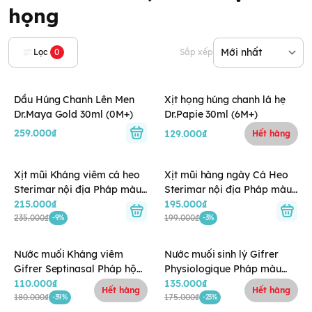
họng
Lọc
0
Sắp xếp
Dầu Húng Chanh Lên Men
Xịt họng húng chanh lá hẹ
Dr.Maya Gold 30ml (0M+)
Dr.Papie 30ml (6M+)
259.000₫
129.000₫
Hết hàng
Xịt mũi Kháng viêm cá heo
Xịt mũi hàng ngày Cá Heo
Sterimar nội địa Pháp màu
Sterimar nội địa Pháp màu
Cam 3m+
215.000₫
Vàng (0-3Y+)
195.000₫
235.000₫
199.000₫
-9%
-3%
Nước muối Kháng viêm
Nước muối sinh lý Gifrer
Gifrer Septinasal Pháp hộp
Physiologique Pháp màu
20 ống x 5ml (Tép vàng)
110.000₫
Hồng (40 ống x 5ml) 0m+
135.000₫
Hết hàng
Hết hàng
0m+
180.000₫
175.000₫
-39%
-23%