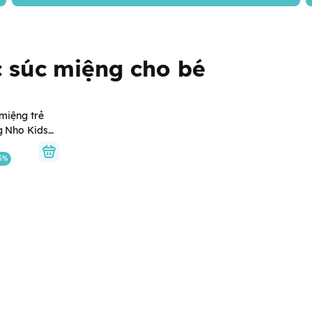
 súc miệng cho bé
miệng trẻ
 Nho Kids
Mondahmin
ật Bản cho
5%
ổi