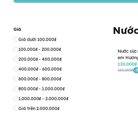
Nước
Giá
Giá dưới 100.000₫
100.000₫ - 200.000₫
Nước súc 
em Hương
200.000₫ - 400.000₫
Peanuis 
120.000₫
400.000₫ - 600.000₫
250ml Nh
160.000₫
-2
bé từ 3 tu
600.000₫ - 800.000₫
800.000₫ - 1.000.000₫
1.000.000₫ - 2.000.000₫
Giá trên 2.000.000₫