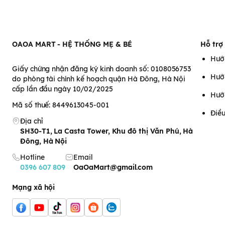
OAOA MART - HỆ THỐNG MẸ & BÉ
Hỗ trợ
Hướ
Giấy chứng nhận đăng ký kinh doanh số: 0108056753
Hướ
do phòng tài chính kế hoạch quận Hà Đông, Hà Nội
cấp lần đầu ngày 10/02/2025
Hướ
Mã số thuế: 8449613045-001
Điều
Địa chỉ
SH30-T1, La Casta Tower, Khu đô thị Văn Phú, Hà
Đông, Hà Nội
Hotline
Email
0396 607 809
OaOaMart@gmail.com
Mạng xã hội