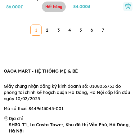
200ml (0M+)
(1Y+)
84.000₫
86.000₫
Hết hàng
1
2
3
4
5
6
7
OAOA MART - HỆ THỐNG MẸ & BÉ
Giấy chứng nhận đăng ký kinh doanh số: 0108056753 do
phòng tài chính kế hoạch quận Hà Đông, Hà Nội cấp lần đầu
ngày 10/02/2025
Mã số thuế: 8449613045-001
Địa chỉ
SH30-T1, La Casta Tower, Khu đô thị Văn Phú, Hà Đông,
Hà Nội