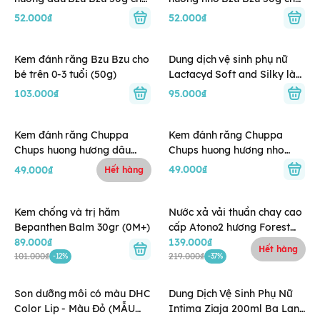
bé 3Y+
bé 3Y+
52.000₫
52.000₫
Kem đánh răng Bzu Bzu cho
Dung dịch vệ sinh phụ nữ
bé trên 0-3 tuổi (50g)
Lactacyd Soft and Silky làm
sạch và dưỡng ẩm (250ml)
103.000₫
95.000₫
Kem đánh răng Chuppa
Kem đánh răng Chuppa
Chups huong hương dâu
Chups huong hương nho
40g (6M+)
40g (6M+)
49.000₫
49.000₫
Hết hàng
Kem chống và trị hăm
Nước xả vải thuần chay cao
Bepanthen Balm 30gr (0M+)
cấp Atono2 hương Forest
89.000₫
Fresh cho bé từ 0M+ 1000ml
139.000₫
Hết hàng
101.000₫
219.000₫
-12%
-37%
Son dưỡng môi có màu DHC
Dung Dịch Vệ Sinh Phụ Nữ
Color Lip - Màu Đỏ (MẪU
Intima Ziaja 200ml Ba Lan