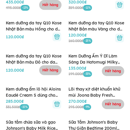
0M+
435.000₫
320.000₫
Hết hàng
495.000₫
359.000₫
-13%
-11%
Kem dưỡng da tay Q10 Kose
Kem dưỡng da tay Q10 Kose
Nhật Bản màu Hồng cho da
Nhật Bản màu Vàng cho da
nứt nẻ và có tổn thương
thường (Whitening
120.000₫
120.000₫
(Whitening Medicated Deep
Medicated Moisture Cream)
160.000₫
-25%
Moisture Cream - Fresh
Peach)
Kem dưỡng da tay Q10 Kose
Kem Dưỡng Ẩm Ý Dĩ Làm
Nhật Bản màu Đỏ cho da
Sáng Da Hatomugi Milky
khô, thô ráp, nứt nẻ nhiều
Cream (300g)
135.000₫
120.000₫
Hết hàng
Hết hàng
(Whitening Medicated Deep
199.000₫
-33%
Moisture Cream)
Kem dưỡng ẩm lô hội Aloins
Lõi thay xịt diệt khuẩn khử
Eaudé Cream S dùng cho
mùi Joona Baby Fresh
mặt và toàn thân (180g)
285.000₫
300ml
270.000₫
Hết hàng
331.500₫
295.000₫
-15%
-9%
Sữa tắm chứa sữa và gạo
Sữa Tắm Johnson's Baby
Johnson's Baby Milk Rice
Thư Giãn Bedtime 200ml