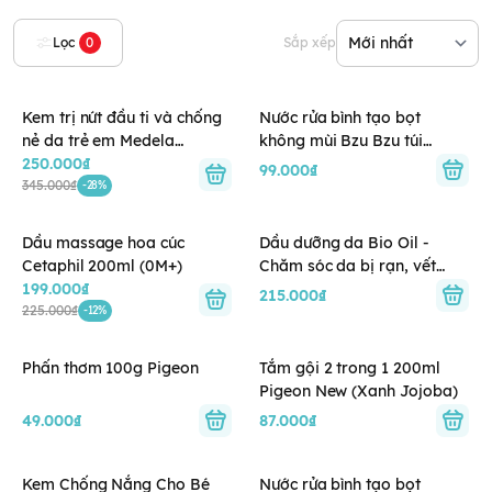
Lọc
0
Sắp xếp
Kem trị nứt đầu ti và chống
Nước rửa bình tạo bọt
nẻ da trẻ em Medela
không mùi Bzu Bzu túi
Purelan 7gram
250.000₫
400ml
99.000₫
345.000₫
-28%
Dầu massage hoa cúc
Dầu dưỡng da Bio Oil -
Cetaphil 200ml (0M+)
Chăm sóc da bị rạn, vết
199.000₫
sẹo, không đều màu (60ml)
215.000₫
225.000₫
-12%
Phấn thơm 100g Pigeon
Tắm gội 2 trong 1 200ml
Pigeon New (Xanh Jojoba)
49.000₫
87.000₫
Kem Chống Nắng Cho Bé
Nước rửa bình tạo bọt