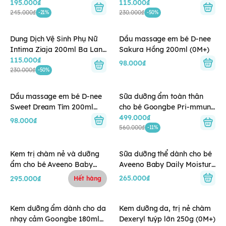
MỚI)
195.000₫
(màu Cam - chống viêm)
115.000₫
245.000₫
230.000₫
-21%
-50%
Dung Dịch Vệ Sinh Phụ Nữ
Dầu massage em bé D-nee
Intima Ziaja 200ml Ba Lan
Sakura Hồng 200ml (0M+)
(màu Hồng - viêm nhẹ)
115.000₫
98.000₫
230.000₫
-50%
Dầu massage em bé D-nee
Sữa dưỡng ẩm toàn thân
Sweet Dream Tím 200ml
cho bé Goongbe Pri-mmune
(0M+)
Moisture Lotion 350ml
499.000₫
98.000₫
(0M+)
560.000₫
-11%
Kem trị chàm nẻ và dưỡng
Sữa dưỡng thể dành cho bé
ẩm cho bé Aveeno Baby
Aveeno Baby Daily Moisture
Eczema Therepy 141g
Lotion 227g
265.000₫
295.000₫
Hết hàng
Kem dưỡng ẩm dành cho da
Kem dưỡng da, trị nẻ chàm
nhạy cảm Goongbe 180ml
Dexeryl tuýp lớn 250g (0M+)