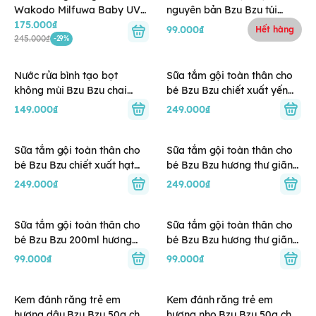
Wakodo Milfuwa Baby UV
nguyên bản Bzu Bzu túi
Care SPF35/PA+++ (0M+)
175.000₫
400ml
99.000₫
Hết hàng
245.000₫
-29%
Nước rửa bình tạo bọt
Sữa tắm gội toàn thân cho
không mùi Bzu Bzu chai
bé Bzu Bzu chiết xuất yến
500ml
mạch và sữa 600ml (0M+)
149.000₫
249.000₫
Sữa tắm gội toàn thân cho
Sữa tắm gội toàn thân cho
bé Bzu Bzu chiết xuất hạt
bé Bzu Bzu hương thư giãn
bông và vani 600ml (0M+)
600ml (0M+)
249.000₫
249.000₫
Sữa tắm gội toàn thân cho
Sữa tắm gội toàn thân cho
bé Bzu Bzu 200ml hương
bé Bzu Bzu hương thư giãn
yến mạch sữa (0M+)
200ml (0M+)
99.000₫
99.000₫
Kem đánh răng trẻ em
Kem đánh răng trẻ em
hương dâu Bzu Bzu 50g cho
hương nho Bzu Bzu 50g cho