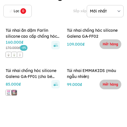
Lọc
0
Sắp xếp
Túi nhai ăn dặm Farlin
Túi nhai chống hóc silicone
silicone cao cấp chống hóc
Galena GA-FF02
cho bé (4M+)
160.000₫
109.000₫
Hết hàng
170.000₫
-6%
Túi nhai chống hóc silicone
Túi nhai EMMAKIDS (màu
Galena GA-FF01 (cho bé
ngẫu nhiên)
trên 3 tháng)
85.000₫
99.000₫
Hết hàng