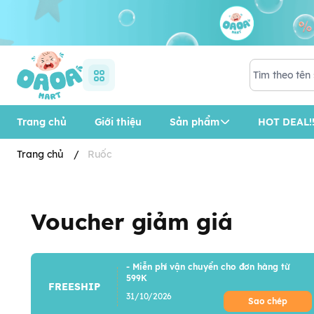
Trang chủ
Giới thiệu
Sản phẩm
HOT DEAL!!
Trang chủ
/
Ruốc
Voucher giảm giá
- Miễn phí vận chuyển cho đơn hàng từ
599K
FREESHIP
31/10/2026
Sao chép