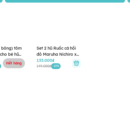
à bông) tôm
Set 2 hũ Ruốc cá hồi
 cho bé hũ
đỏ Maruha Nichiro x
)
50g
135.000₫
Hết hàng
149.000₫
-10%