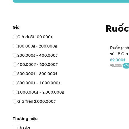
Ruốc
Giá
Giá dưới 100.000₫
100.000₫ - 200.000₫
Ruốc (ch
sú Lê Gia
200.000₫ - 400.000₫
45g (6M+
89.000₫
400.000₫ - 600.000₫
95.000₫
-7%
600.000₫ - 800.000₫
800.000₫ - 1.000.000₫
1.000.000₫ - 2.000.000₫
Giá trên 2.000.000₫
Thương hiệu
Lê Gia