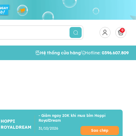
0
Hệ thống cửa hàng
Hotline:
0396.607.809
- Giảm ngay 20K khi mua bỉm Hoppi
RoyalDream
HOPPI
ROYALDREAM
31/10/2026
Sao chép