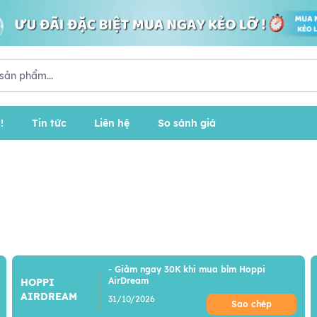
!
Tin tức
Liên hệ
So sánh giá
- Giảm ngay 30K khi mua bỉm Hoppi
AirDream
HOPPI
AIRDREAM
31/10/2026
Sao chép