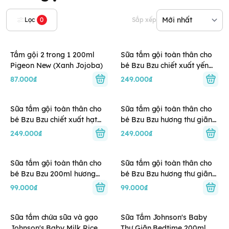
Lọc
0
Sắp xếp
Tắm gội 2 trong 1 200ml
Sữa tắm gội toàn thân cho
Pigeon New (Xanh Jojoba)
bé Bzu Bzu chiết xuất yến
mạch và sữa 600ml (0M+)
87.000₫
249.000₫
Sữa tắm gội toàn thân cho
Sữa tắm gội toàn thân cho
bé Bzu Bzu chiết xuất hạt
bé Bzu Bzu hương thư giãn
bông và vani 600ml (0M+)
600ml (0M+)
249.000₫
249.000₫
Sữa tắm gội toàn thân cho
Sữa tắm gội toàn thân cho
bé Bzu Bzu 200ml hương
bé Bzu Bzu hương thư giãn
yến mạch sữa (0M+)
200ml (0M+)
99.000₫
99.000₫
Sữa tắm chứa sữa và gạo
Sữa Tắm Johnson's Baby
Johnson's Baby Milk Rice
Thư Giãn Bedtime 200ml