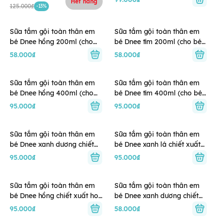
Hết hàng
tuổi
125.000₫
-13%
Sữa tắm gội toàn thân em
Sữa tắm gội toàn thân em
bé Dnee hồng 200ml (cho
bé Dnee tím 200ml (cho bé
bé trên 3 tuổi)
trên 3 tuổi)
58.000₫
58.000₫
Sữa tắm gội toàn thân em
Sữa tắm gội toàn thân em
bé Dnee hồng 400ml (cho
bé Dnee tím 400ml (cho bé
bé trên 3 tuổi)
trên 3 tuổi)
95.000₫
95.000₫
Sữa tắm gội toàn thân em
Sữa tắm gội toàn thân em
bé Dnee xanh dương chiết
bé Dnee xanh lá chiết xuất
xuất yến mạch 380ml (cho
rau má 380ml (cho bé dưới 3
95.000₫
95.000₫
bé dưới 3 tuổi)
tuổi)
Sữa tắm gội toàn thân em
Sữa tắm gội toàn thân em
bé Dnee hồng chiết xuất hoa
bé Dnee xanh dương chiết
anh đào 380ml (cho bé dưới
xuất yến mạch 200ml (cho
95.000₫
58.000₫
3 tuổi)
bé dưới 3 tuổi)