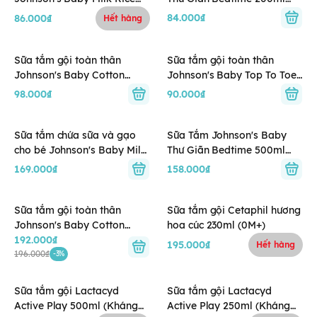
200ml (0M+)
(1Y+)
84.000₫
86.000₫
Hết hàng
Sữa tắm gội toàn thân
Sữa tắm gội toàn thân
Johnson's Baby Cotton
Johnson's Baby Top To Toe
Touch 200ml (0M+)
200ml (0M+)
98.000₫
90.000₫
Sữa tắm chứa sữa và gạo
Sữa Tắm Johnson's Baby
cho bé Johnson's Baby Milk
Thư Giãn Bedtime 500ml
Rice 500ml (0M+)
(1Y+)
169.000₫
158.000₫
Sữa tắm gội toàn thân
Sữa tắm gội Cetaphil hương
Johnson's Baby Cotton
hoa cúc 230ml (0M+)
192.000₫
Touch 500ml (0M+)
195.000₫
Hết hàng
196.000₫
-3%
Sữa tắm gội Lactacyd
Sữa tắm gội Lactacyd
Active Play 500ml (Kháng
Active Play 250ml (Kháng