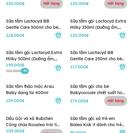
khuẩn, Sạch sâu mồ hôi cho
khuẩn, Sạch sâu mồ hôi cho
230.000₫
130.000₫
Hết hàng
Hết hàng
bé hiếu động)
bé hiếu động)
Sữa tắm Lactacyd BB
Sữa tắm gội Lactacyd Extra
Gentle Care 500ml cho bé
Milky 250ml (Dưỡng ẩm,
(Giảm rôm sảy, hăm kẽ,
Sạch dịu nhẹ)
218.000₫
120.000₫
viêm da)
Sữa tắm gội Lactacyd Extra
Sữa tắm Lactacyd BB
Milky 500ml (Dưỡng ẩm,
Gentle Care 250ml cho bé
Sạch dịu nhẹ)
199.000₫
(Giảm rôm sảy, hăm kẽ,
117.000₫
215.000₫
viêm da)
-8%
Sữa tắm thảo mộc Arau
Sữa tắm gội cho bé
Baby dạng túi 400ml
Babycoccole chiết suất hoa
sen 250ml 0M+
129.000₫
279.000₫
Hết hàng
Dầu Gội và xả Bubchen
Sữa tắm gội xả trẻ em
Công chúa Rosalea trái tim
Balea Kick it dành cho trẻ
hồng 230ml – cho bé từ 1
109.000₫
em - Chai 300ml
99.000₫