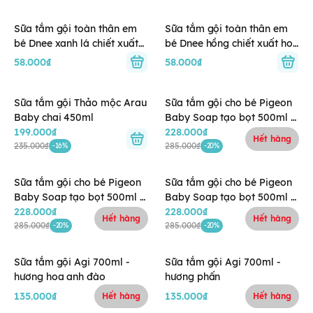
Sữa tắm gội toàn thân em
Sữa tắm gội toàn thân em
bé Dnee xanh lá chiết xuất
bé Dnee hồng chiết xuất hoa
rau má 200ml (cho bé dưới
anh đào 200ml (cho bé dưới
58.000₫
58.000₫
3 tuổi)
3 tuổi)
Sữa tắm gội Thảo mộc Arau
Sữa tắm gội cho bé Pigeon
Baby chai 450ml
Baby Soap tạo bọt 500ml -
199.000₫
mềm dịu (màu xanh)
228.000₫
Hết hàng
235.000₫
285.000₫
-16%
-20%
Sữa tắm gội cho bé Pigeon
Sữa tắm gội cho bé Pigeon
Baby Soap tạo bọt 500ml -
Baby Soap tạo bọt 500ml -
dưỡng ẩm (màu cam)
228.000₫
hương hoa (màu hồng)
228.000₫
Hết hàng
Hết hàng
285.000₫
285.000₫
-20%
-20%
Sữa tắm gội Agi 700ml -
Sữa tắm gội Agi 700ml -
hương hoa anh đào
hương phấn
135.000₫
135.000₫
Hết hàng
Hết hàng