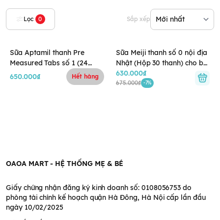
Lọc
0
Sắp xếp
Sữa Aptamil thanh Pre
Sữa Meiji thanh số 0 nội địa
Measured Tabs số 1 (24
Nhật (Hộp 30 thanh) cho bé
thanh) cho bé 0-6 tháng
0-12 tháng
630.000₫
650.000₫
Hết hàng
(tem Bắc Nam)
675.000₫
-7%
OAOA MART - HỆ THỐNG MẸ & BÉ
Giấy chứng nhận đăng ký kinh doanh số: 0108056753 do
phòng tài chính kế hoạch quận Hà Đông, Hà Nội cấp lần đầu
ngày 10/02/2025