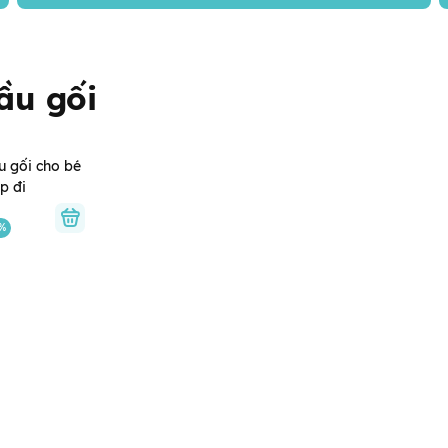
ầu gối
ầu gối cho bé
p đi
0%