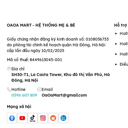
OAOA MART - HỆ THỐNG MẸ & BÉ
Hỗ trợ
Hướ
Giấy chứng nhận đăng ký kinh doanh số: 0108056753
Hướ
do phòng tài chính kế hoạch quận Hà Đông, Hà Nội
cấp lần đầu ngày 10/02/2025
Hướ
Mã số thuế: 8449613045-001
Điều
Địa chỉ
SH30-T1, La Casta Tower, Khu đô thị Văn Phú, Hà
Đông, Hà Nội
Hotline
Email
0396 607 809
OaOaMart@gmail.com
Mạng xã hội