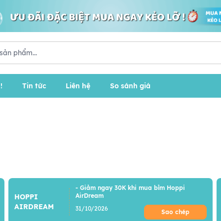
!
Tin tức
Liên hệ
So sánh giá
- Giảm ngay 30K khi mua bỉm Hoppi
AirDream
HOPPI
AIRDREAM
31/10/2026
Sao chép