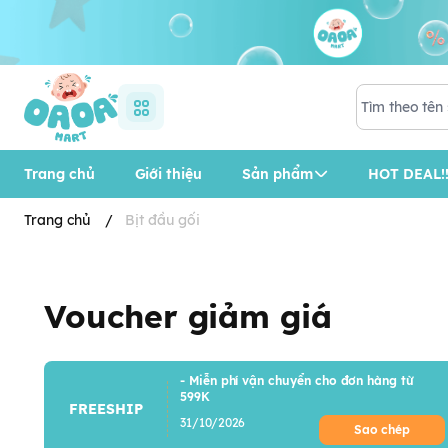
Trang chủ
Giới thiệu
Sản phẩm
HOT DEAL!!
Trang chủ
/
Bịt đầu gối
Voucher giảm giá
- Miễn phí vận chuyển cho đơn hàng từ
599K
FREESHIP
31/10/2026
Sao chép