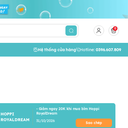
0
Hệ thống cửa hàng
Hotline:
0396.607.809
- Giảm ngay 20K khi mua bỉm Hoppi
RoyalDream
HOPPI
ROYALDREAM
31/10/2026
Sao chép