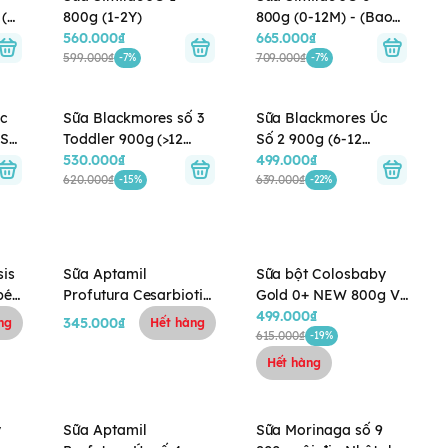
 (0-
800g (1-2Y)
800g (0-12M) - (Bao
560.000₫
bì cũ: 850g) - Giao
665.000₫
599.000₫
bao bì ngẫu nhiên
709.000₫
-7%
-7%
c
Sữa Blackmores số 3
Sữa Blackmores Úc
OS
Toddler 900g (>12
Số 2 900g (6-12
tháng)
530.000₫
tháng)
499.000₫
620.000₫
639.000₫
-15%
-22%
sis
Sữa Aptamil
Sữa bột Colosbaby
bé
Profutura Cesarbiotik
Gold 0+ NEW 800g Vị
New Zealand số 1,
Thanh Nhạt tăng
499.000₫
345.000₫
ng
Hết hàng
380g dành cho bé 0 -
cường đề kháng cho
615.000₫
-19%
12 tháng tuổi
bé từ 0-12 tháng
Hết hàng
y
Sữa Aptamil
Sữa Morinaga số 9