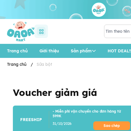
Trang chủ
Giới thiệu
Sản phẩm
HOT DEAL!!
Trang chủ
/
Sữa bột
Voucher giảm giá
- Miễn phí vận chuyển cho đơn hàng từ
599K
FREESHIP
31/10/2026
Sao chép