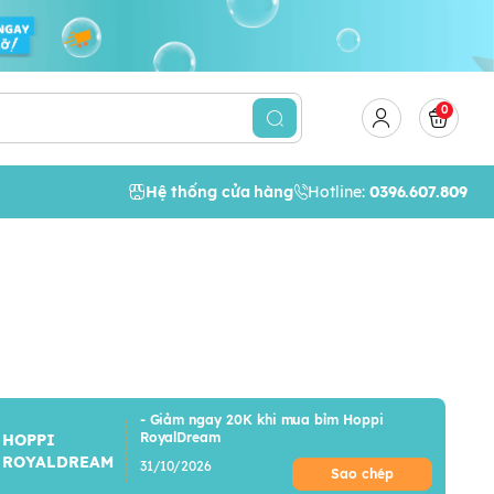
0
Hệ thống cửa hàng
Hotline:
0396.607.809
- Giảm ngay 20K khi mua bỉm Hoppi
RoyalDream
HOPPI
ROYALDREAM
31/10/2026
Sao chép