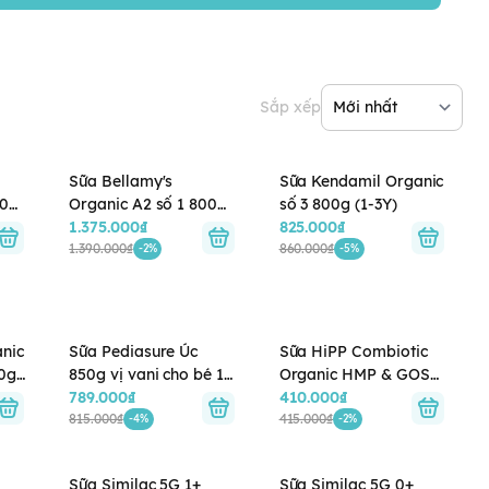
Sắp xếp
Sữa Bellamy's
Sữa Kendamil Organic
00g
Organic A2 số 1 800g
số 3 800g (1-3Y)
tuổi
cho bé 0-6 tháng tuổi
1.375.000₫
825.000₫
1.390.000₫
860.000₫
-2%
-5%
anic
Sữa Pediasure Úc
Sữa HiPP Combiotic
0gr
850g vị vani cho bé 1-
Organic HMP & GOS
10 tuổi
789.000₫
số 1 350g (0 - 6 tháng)
410.000₫
815.000₫
415.000₫
-4%
-2%
Sữa Similac 5G 1+
Sữa Similac 5G 0+