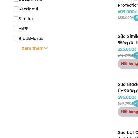
Protectio
Kendamil
2Y) - (Bao
609.000₫
- Giao ba
655.000₫
-
Similac
nhiên
HiPP
Sữa Simil
BlackMores
380g (0-1
Xem thêm
cũ: 400g) - Giao 
325.000₫
bì ngẫu n
345.000₫
-
Hết hàng
Sữa Blac
Úc 900g (
595.000₫
639.000₫
-7
Hết hàng
Sữa bột 