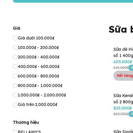
Sữa 
Giá
Giá dưới 100.000₫
100.000₫ - 200.000₫
Sữa dê H
số 1 400g 
200.000₫ - 400.000₫
tháng)
605.000₫
400.000₫ - 600.000₫
615.000₫
-2
600.000₫ - 800.000₫
Hết hàng
800.000₫ - 1.000.000₫
1.000.000₫ - 2.000.000₫
Sữa Kend
số 2 800g
Giá trên 2.000.000₫
825.000₫
860.000₫
-
Thương hiệu
Sữa Simil
BELLAMY'S