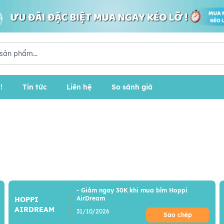
!
Tin tức
Liên hệ
So sánh giá
- Giảm ngay 30K khi mua bỉm Hoppi
AirDream
HOPPI
AIRDREAM
31/10/2026
Sao chép