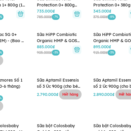
n 1+ 800g (1-
Protection 0+ 800g
Protection 0+ 380g
 bì cũ: 850g)
(0-12M)
735.000₫
12M) - (Bao bì cũ:
345.000₫
o bì ngẫu
785.000₫
400g) - Giao bao bì
375.000₫
8%
-7%
-8%
ngẫu nhiên
ac 5G 0+
Sữa HiPP Combiotic
Sữa HiPP Combioti
2M) - (Bao bì
Organic HMP & GOS
Organic HMP & G
bao
số 2 800g (6 - 12
885.000₫
số 1 800g (0 - 6
895.000₫
hiên
tháng)
905.000₫
tháng)
915.000₫
6%
-3%
-3%
kmores Số 1
Sữa Aptamil Essensis
Sữa Aptamil Essen
0-6 tháng)
số 3 Úc 900g (cho bé
số 2 Úc 900g (cho 
trên 12 tháng tuổi)
6-12 tháng)
2.790.000₫
2.890.000₫
Hết hàng
Hết hà
%
Colosbaby
Sữa bột Colosbaby
Sữa bột Colosbab