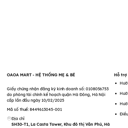
OAOA MART - HỆ THỐNG MẸ & BÉ
Hỗ trợ
Hướ
Giấy chứng nhận đăng ký kinh doanh số: 0108056753
Hướ
do phòng tài chính kế hoạch quận Hà Đông, Hà Nội
cấp lần đầu ngày 10/02/2025
Hướ
Mã số thuế: 8449613045-001
Điều
Địa chỉ
SH30-T1, La Casta Tower, Khu đô thị Văn Phú, Hà