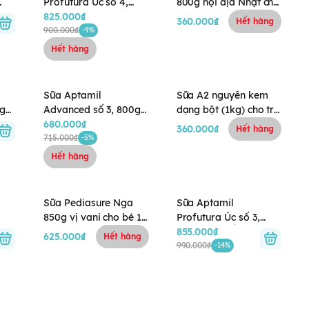
Profutura Úc số 4,
800g nội địa Nhật cho
900g tem Bắc Nam
825.000₫
bé 1Y-3Y (mẫu mới)
360.000₫
Hết hàng
(cho bé trên 3 tuổi)
900.000₫
-9%
Hết hàng
Sữa Aptamil
Sữa A2 nguyên kem
0g
Advanced số 3, 800g
dạng bột (1kg) cho trẻ
0-6
của Anh cho trẻ từ 1
680.000₫
em (trên 1 tuổi) và
360.000₫
Hết hàng
tuổi trở lên
715.000₫
người lớn
-5%
Hết hàng
Sữa Pediasure Nga
Sữa Aptamil
850g vị vani cho bé 1-
Profutura Úc số 3,
10 tuổi
900g tem BẮC NAM
855.000₫
625.000₫
Hết hàng
(cho bé 12-36 tháng)
990.000₫
-14%