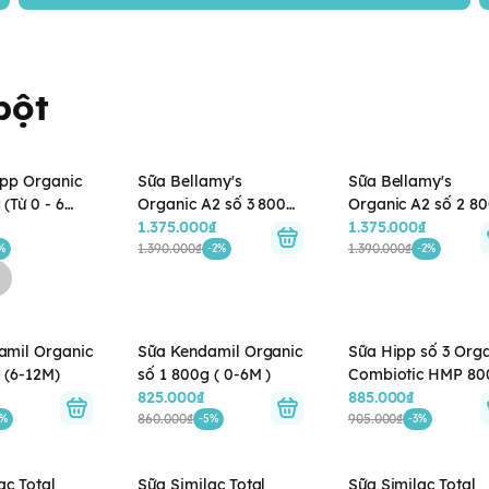
bột
ipp Organic
Sữa Bellamy's
Sữa Bellamy's
(Từ 0 - 6
Organic A2 số 3 800g
Organic A2 số 2 8
cho bé 1-2 tuổi
1.375.000₫
cho bé 6-12 tháng 
1.375.000₫
1.390.000₫
1.390.000₫
%
-2%
-2%
amil Organic
Sữa Kendamil Organic
Sữa Hipp số 3 Org
 (6-12M)
số 1 800g ( 0-6M )
Combiotic HMP 80
825.000₫
cho bé từ 1-3 tuổi
885.000₫
860.000₫
905.000₫
5%
-5%
-3%
ac Total
Sữa Similac Total
Sữa Similac Total