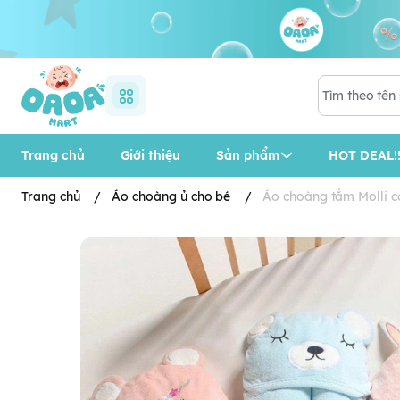
Trang chủ
Giới thiệu
Sản phẩm
HOT DEAL!!
Trang chủ
/
Áo choàng ủ cho bé
/
Áo choàng tắm Molli c