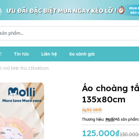
!
Tin tức
Liên hệ
So sánh giá
ó mũ hình thú 135x80cm
Áo choàng tắ
135x80cm
So sánh
Thương hiệu:
Molli
Mã sản phẩm
125.000₫
150.000