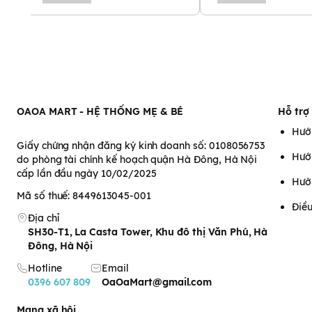
OAOA MART - HỆ THỐNG MẸ & BÉ
Hỗ trợ
Hướ
Giấy chứng nhận đăng ký kinh doanh số: 0108056753
Hướ
do phòng tài chính kế hoạch quận Hà Đông, Hà Nội
cấp lần đầu ngày 10/02/2025
Hướ
Mã số thuế: 8449613045-001
Điều
Địa chỉ
SH30-T1, La Casta Tower, Khu đô thị Văn Phú, Hà
Đông, Hà Nội
Hotline
Email
0396 607 809
OaOaMart@gmail.com
Mạng xã hội