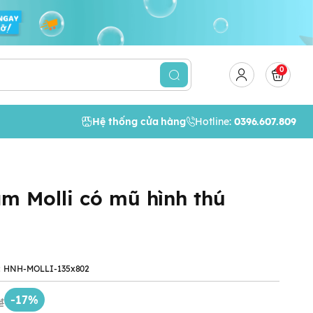
0
Hệ thống cửa hàng
Hotline:
0396.607.809
m Molli có mũ hình thú
:
HNH-MOLLI-135x802
-17%
₫