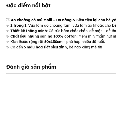
Đặc điểm nổi bật
🧸
Áo choàng có mũ Molli – Đa năng & Siêu tiện lợi cho bé y
✨
2 trong 1
: Vừa làm áo choàng tắm, vừa làm áo khoác cho bé 
✨
Thiết kế thông minh
: Có cúc bấm chắc chắn, dễ mặc – dễ t
✨
Chất liệu nhung san hô 100% cotton
: Mềm mịn, thấm hút nh
✨ Kích thước rộng rãi
80x130cm
– phù hợp nhiều độ tuổi.
✨ Có đến
5 mẫu họa tiết siêu xinh
, bé nào cũng mê tít!
Đánh giá sản phẩm