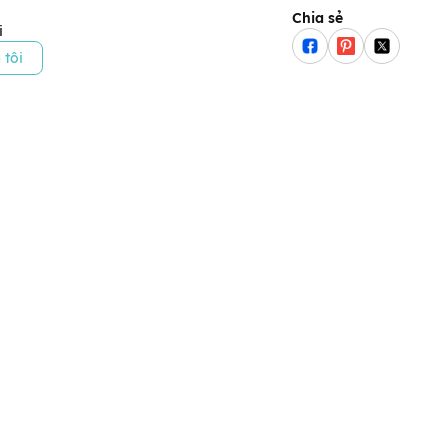
Chia sẻ
i
 tôi