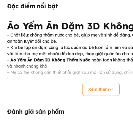
Đặc điểm nổi bật
Áo Yếm Ăn Dặm 3D Khôn
– Chất liệu: chống thấm nước cho bé, giúp mẹ vệ sinh dễ dàng
an toàn tuyệt đối cho bé.
– Khi bé tập ăn dặm cũng là lúc quần áo bé luôn lấm lem và sà
vãi làm cho mẹ mệt nhoài để dọn dẹp, thay giặt quần áo cho b
–
Áo Yếm Ăn Dặm 3D Không Thấm Nước
hoàn toàn không thấ
và nhanh chóng khô
– Mẹ có thể không cần thiết phải giặt sau mỗi lần sử dụng, chỉ
hay vải.
–
Áo Yếm Ăn Dặm 3D Không Thấm Nước
có miếng dán chắc c
Xem thêm
dán tiện dụng giúp yếm không bị rơi khi bé cử động.
Đánh giá sản phẩm