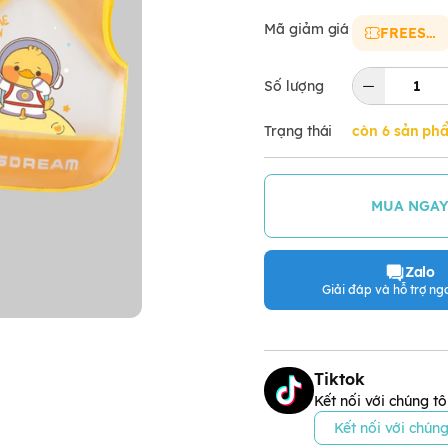
Mã giảm giá
FREESHIP
Số lượng
Trạng thái
còn 6 sản ph
MUA NGA
Zalo
Giải đáp và hỗ trợ nga
Tiktok
Kết nối với chúng tô
Kết nối với chúng