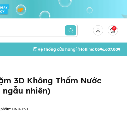
0
Hệ thống cửa hàng
Hotline:
0396.607.809
Dặm 3D Không Thấm Nước
 ngẫu nhiên)
 phẩm:
HNH-Y3D