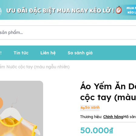
!
Tin tức
Liên hệ
So sánh giá
m Nước cộc tay (màu ngẫu nhiên)
Áo Yếm Ăn 
cộc tay (màu
So sánh
Thương hiệu:
Chính hãng
Mã sản
50.000₫