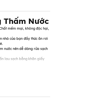
g Thấm Nước
. Chất mềm mại, không độc hại,
n nhà của bạn đầy thức ăn rơi
é.
m nước nên dễ dàng rửa sạch
 cần lau sạch bằng khăn giấy
hắn có cổ phía sau hoặc miếng