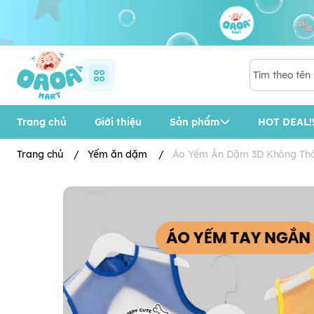
Trang chủ
Giới thiệu
Sản phẩm
HOT DEAL!!
Trang chủ
/
Yếm ăn dặm
/
Áo Yếm Ăn Dặm 3D Không Thấ