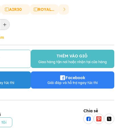
AIR30
ROYAL20
ẩm
THÊM VÀO GIỎ
Y
Giao hàng tận nơi hoặc nhận tại cửa hàng
Facebook
y tức thì
Giải đáp và hỗ trợ ngay tức thì
Chia sẻ
i
 tôi