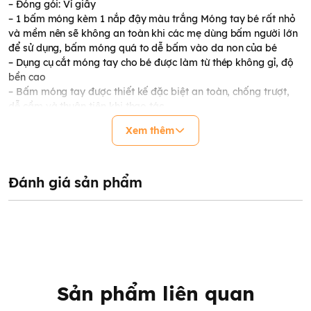
– Đóng gói: Vỉ giấy
– 1 bấm móng kèm 1 nắp đậy màu trắng Móng tay bé rất nhỏ
và mềm nên sẽ không an toàn khi các mẹ dùng bấm người lớn
để sử dụng, bấm móng quá to dễ bấm vào da non của bé
– Dụng cụ cắt móng tay cho bé được làm từ thép không gỉ, độ
bền cao
– Bấm móng tay được thiết kế đặc biệt an toàn, chống trượt,
dễ cầm và thuận tiện khi thao tác.
– Lưỡi móng tay nhỏ, sắc và vừa với móng tay, chân bé, tránh
Xem thêm
làm tổn thương
– Chăm sóc bé yêu an toàn và tiện lợi
Lưu ý:
– Không cho bé tự sử dụng khi không có sự giám sát của người
Đánh giá sản phẩm
lớn
– Cất giữ và bảo quản dụng cụ cắt móng cho bé cẩn thận khi
không sử dụng
– Để xa tầm tay của trẻ nhỏ để tránh gây tổn thương cho bé
Sản phẩm liên quan