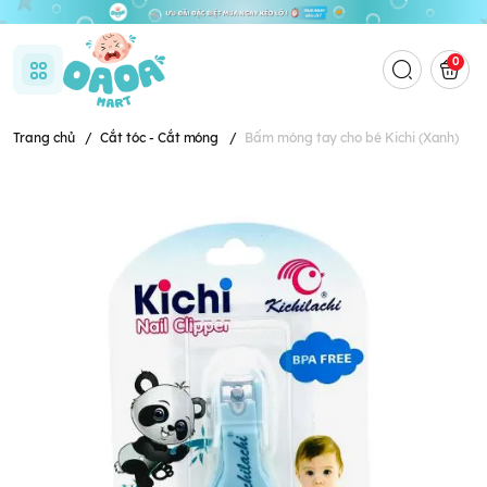
0
Trang chủ
/
Cắt tóc - Cắt móng
/
Bấm móng tay cho bé Kichi (Xanh)