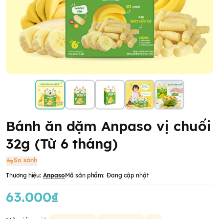
Bánh ăn dặm Anpaso vị chuối
32g (Từ 6 tháng)
So sánh
Thương hiệu:
Anpaso
Mã sản phẩm:
Đang cập nhật
63.000₫