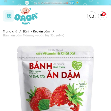
0
Trang chủ
/
Bánh - Kẹo ăn dặm
/
Bánh ăn dặm Mămmy vị dâu tây 35g (6M+)