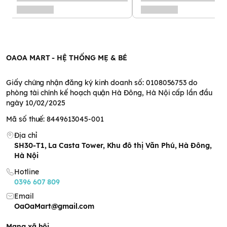
- Bánh ăn dặm cho bé Mămmy với thành phần chủ yếu là gạo
sữa và trái cây, không có các chất dễ gây dị ứng nên mẹ càng
yên tâm hơn. Ngay cả các bé dị ứng đạm sữa bò cũng có thể
trải nghiệm
- Giàu vitamin và chất xơ dễ tiêu hóa, mẹ không lo con táo
bón
OAOA MART - HỆ THỐNG MẸ & BÉ
- Với thiết kế chống hóc và thanh que dài vừa size tay con có
thể tự cầm không cần mẹ đút
Giấy chứng nhận đăng ký kinh doanh số: 0108056753 do
phòng tài chính kế hoạch quận Hà Đông, Hà Nội cấp lần đầu
ngày 10/02/2025
Mã số thuế: 8449613045-001
Địa chỉ
SH30-T1, La Casta Tower, Khu đô thị Văn Phú, Hà Đông,
Hà Nội
Hotline
0396 607 809
Email
OaOaMart@gmail.com
Mạng xã hội