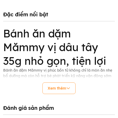
Đặc điểm nổi bật
Bánh ăn dặm
Mămmy vị dâu tây
35g nhỏ gọn, tiện lợi
Bánh ăn dặm Mămmy vị phúc bồn tử không chỉ là món ăn nhẹ
bổ dưỡng mà còn hỗ trợ bé phát triển kỹ năng vận động sớm
và ăn uống tự lập.
Xem thêm
Đánh giá sản phẩm