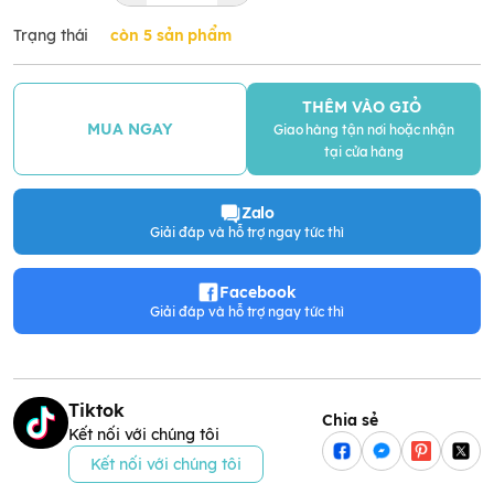
Trạng thái
còn 5 sản phẩm
THÊM VÀO GIỎ
MUA NGAY
Giao hàng tận nơi hoặc nhận
tại cửa hàng
Zalo
Giải đáp và hỗ trợ ngay tức thì
Facebook
Giải đáp và hỗ trợ ngay tức thì
Tiktok
Chia sẻ
Kết nối với chúng tôi
Kết nối với chúng tôi