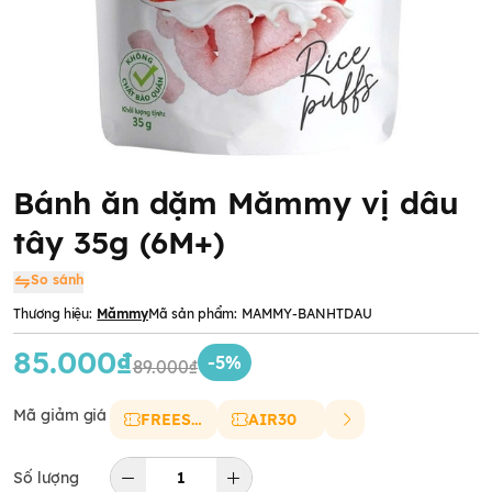
Bánh ăn dặm Mămmy vị dâu
tây 35g (6M+)
So sánh
Thương hiệu:
Mămmy
Mã sản phẩm:
MAMMY-BANHTDAU
85.000₫
-5%
89.000₫
Mã giảm giá
FREESHIP
AIR30
Số lượng