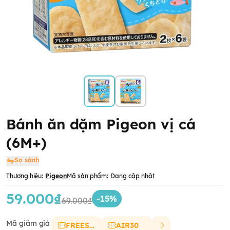
Bánh ăn dặm Pigeon vị cá
(6M+)
So sánh
Thương hiệu:
Pigeon
Mã sản phẩm:
Đang cập nhật
59.000₫
-15%
69.000₫
Mã giảm giá
FREESHIP
AIR30