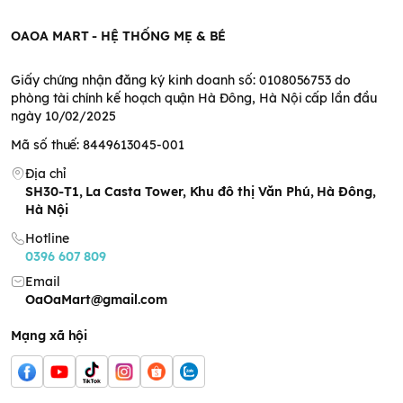
trong giai đoạn ăn dặm.
Sản phẩm được làm hoàn toàn từ nguyên liệu tự nhiên đảm
OAOA MART - HỆ THỐNG MẸ & BÉ
bảo an toàn cho sức khỏe của bé. Bên cạnh đó bánh có hương
vị thơm ngon giúp bé không bị chán khi ăn dặm.
Giấy chứng nhận đăng ký kinh doanh số: 0108056753 do
Thành phần chính có
phòng tài chính kế hoạch quận Hà Đông, Hà Nội cấp lần đầu
ngày 10/02/2025
trong bánh ăn dặm
Mã số thuế: 8449613045-001
Pigeon Nhật
Địa chỉ
SH30-T1, La Casta Tower, Khu đô thị Văn Phú, Hà Đông,
Thành phần:
Cà rốt, cà chua, muối, đường, gạo, ngô, canxi
Hà Nội
cacbonat, bột rau. Bánh không sử dụng chất tạo màu, chất
bảo quản, không chiên, không hương liệu nên rất an toàn cho
Hotline
bé.
0396 607 809
Bảng năng lượng trong 1 túi bánh ăn dặm Pigeon Nhật
Email
Năng lượng : 27 Kcal
OaOaMart@gmail.com
Protein : 0,5g
Chất béo : 0,1g
Mạng xã hội
Carbohydrate : 6,1g
Natri : 16mg
Canxi : 9mg