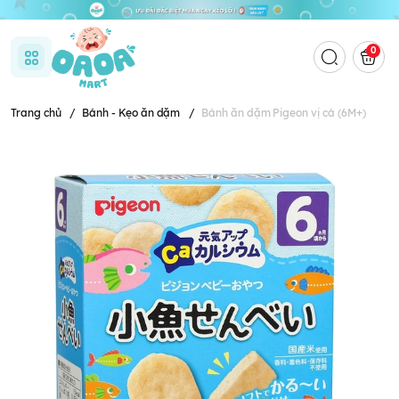
0
Trang chủ
/
Bánh - Kẹo ăn dặm
/
Bánh ăn dặm Pigeon vị cá (6M+)