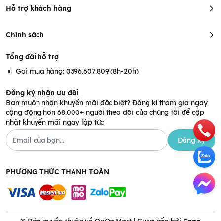
Đặc điểm bánh ăn dặm
Hỗ trợ khách hàng
Pigeon vị cá mòi
Chính sách
Được chọn lọc từ các
nguyên liệu tự nhiên
cùng quy trình sản
xuất khoa học, hiện đại và khép kín Bánh vị cá mòi 6m+ tuyệt
Tổng đài hỗ trợ
đối an toàn cho sức khỏe của bé và thân thiện với môi trường.
Gọi mua hàng: 0396.607.809 (8h-20h)
Đặc biệt, bánh được
bổ sung thêm vitamin
,
canxi
và các
khoáng chất hỗ trợ tối đa sự phát triển của bé về cả thể chất
Đăng ký nhận ưu đãi
lẫn trí tuệ.
Bạn muốn nhận khuyến mãi đặc biệt? Đăng kí tham gia ngay
cộng động hơn 68.000+ người theo dõi của chúng tôi để cập
nhật khuyến mãi ngay lập tức
Đăng ký
PHƯƠNG THỨC THANH TOÁN