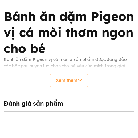
Bánh ăn dặm Pigeon
vị cá mòi thơm ngon
cho bé
Bánh ăn dặm Pigeon vị cá mòi là sản phẩm được đông đảo
các bậc phụ huynh lựa chọn cho bé yêu của mình trong giai
đoạn ăn dặm.
Bánh ăn dặm
Pigeon không chỉ cung cấp một
nguồn dĩnh dưỡng cần thiết cho cơ thể bé mà còn thúc đẩy sự
Xem thêm
phát triển của cơ hàm, tuyến nước bọt và hệ tiêu hóa.
Đánh giá sản phẩm