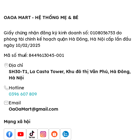
của sản phẩm
Bánh ăn dặm vị rong biển rất dễ tan, thơm ngon, bổ dưỡng vì
OAOA MART - HỆ THỐNG MẸ & BÉ
có bổ sung canxi, chất xơ, vitamin,...
Thích hợp cho bé sơ sinh trong thời gian bé cai sữa muộn để
phát triển cơ hàm của bé mạnh mẽ hơn khi nhai .
Giấy chứng nhận đăng ký kinh doanh số: 0108056753 do
Không có chất bảo quản, hương liệu và màu thực phẩm.
phòng tài chính kế hoạch quận Hà Đông, Hà Nội cấp lần đầu
Sản phẩm có chứa sắt, là một trong những loại dinh dưỡng cần
ngày 10/02/2025
thiết cho sự phát triển của bé.
Mã số thuế: 8449613045-001
Mỗi gói sản phẩm chứa 150mg canxi.
Kích thước nhỏ nhắn chỉ bằng lòng bàn tay trẻ em và ở dạng
Địa chỉ
bánh ngọt giúp bé dễ ăn hơn.
SH30-T1, La Casta Tower, Khu đô thị Văn Phú, Hà Đông,
Hà Nội
Hotline
0396 607 809
Email
OaOaMart@gmail.com
Mạng xã hội