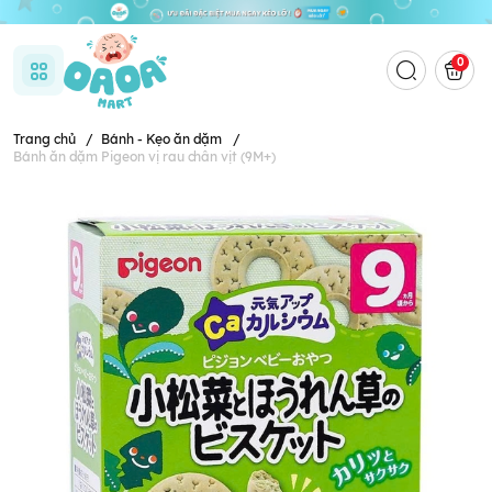
0
Trang chủ
/
Bánh - Kẹo ăn dặm
/
Bánh ăn dặm Pigeon vị rau chân vịt (9M+)