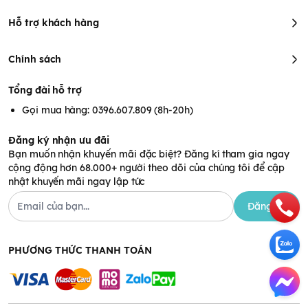
Hỗ trợ khách hàng
Chính sách
Tổng đài hỗ trợ
Gọi mua hàng: 0396.607.809 (8h-20h)
Đăng ký nhận ưu đãi
Bạn muốn nhận khuyến mãi đặc biệt? Đăng kí tham gia ngay
Thành phần bánh vị rau chân vịt 9m+
cộng động hơn 68.000+ người theo dõi của chúng tôi để cập
Thành phần chính gồm có: bột, đường, mỡ,
nhật khuyến mãi ngay lập tức
fructooligosaccharides, bột rau chân vịt, sữa đậu nành, muối,
canxi cacbonat, bột komatsuna, bột nở.
Đăng ký
Thành phần dinh dưỡng (Một gói):
Năng lượng 83kcal
Protein 1.7g
PHƯƠNG THỨC THANH TOÁN
Chất béo 1.7g
Carbohydrate 15.1g
Natri 63mg
Canxi 150m