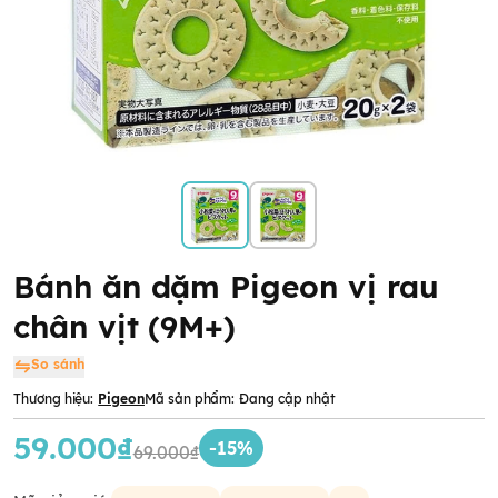
Bánh ăn dặm Pigeon vị rau
chân vịt (9M+)
So sánh
Thương hiệu:
Pigeon
Mã sản phẩm:
Đang cập nhật
59.000₫
-15%
69.000₫