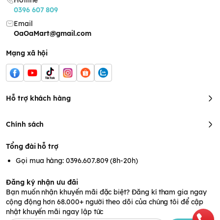
Hotline
3. Thành phần dinh dưỡng:
0396 607 809
- Năng lượng: 154kcal
Email
- Protein: 1.2g
OaOaMart@gmail.com
- Lipit: 0.5g
- Cacbonhydrate: 36.2g
Mạng xã hội
- Lượng muối tương đương: 20mg
- Canxi: 300mg
- Viatimin B1: 0.14mg
- Viitamin B2: 0.14mg
- Frucotooligosacarit: 0.5g
Hỗ trợ khách hàng
4. Lưu ý và bảo quản:
- Bảo quản nơi thoáng mát và tránh nơi có nguồn nhiệt cao /
Chính sách
ẩm ướt.
- Bé có cơ địa dị ứng trứng và sữa , tham khảo thành phần và
Tổng đài hỗ trợ
cân nhắc trước khi dùng.
Gọi mua hàng: 0396.607.809 (8h-20h)
Đăng ký nhận ưu đãi
Bạn muốn nhận khuyến mãi đặc biệt? Đăng kí tham gia ngay
cộng động hơn 68.000+ người theo dõi của chúng tôi để cập
nhật khuyến mãi ngay lập tức