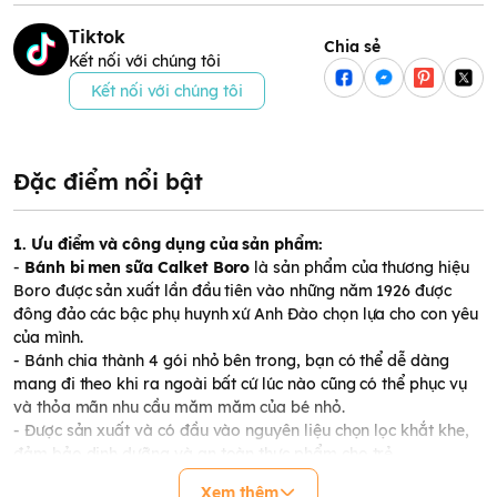
Tiktok
Chia sẻ
Kết nối với chúng tôi
Kết nối với chúng tôi
Đặc điểm nổi bật
1. Ưu điểm và công dụng của sản phẩm:
-
Bánh bi men sữa Calket Boro
là sản phẩm của thương hiệu
Boro được sản xuất lần đầu tiên vào những năm 1926 được
đông đảo các bậc phụ huynh xứ Anh Đào chọn lựa cho con yêu
của mình.
- Bánh chia thành 4 gói nhỏ bên trong, bạn có thể dễ dàng
mang đi theo khi ra ngoài bất cứ lúc nào cũng có thể phục vụ
và thỏa mãn nhu cầu măm măm của bé nhỏ.
- Được sản xuất và có đầu vào nguyên liệu chọn lọc khắt khe,
đảm bảo dinh dưỡng và an toàn thực phẩm cho trẻ.
- Bánh có thiết kế nhỏ, mềm và nhanh tan ngay sau khi vào
Xem thêm