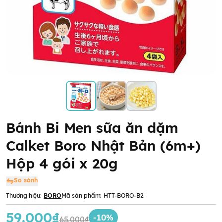
Bánh Bi Men sữa ăn dặm
Calket Boro Nhật Bản (6m+)
Hộp 4 gói x 20g
So sánh
Thương hiệu:
BORO
Mã sản phẩm:
HTT-BORO-B2
59.000₫
-10%
65.000₫