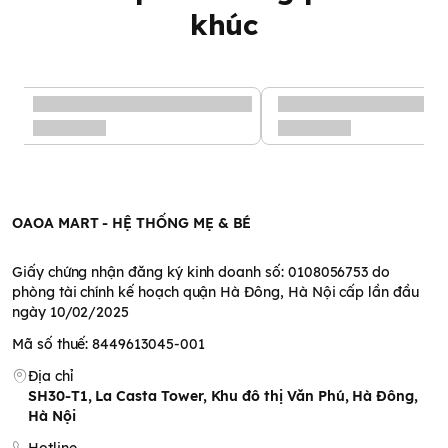
khúc
OAOA MART - HỆ THỐNG MẸ & BÉ
Giấy chứng nhận đăng ký kinh doanh số: 0108056753 do
phòng tài chính kế hoạch quận Hà Đông, Hà Nội cấp lần đầu
ngày 10/02/2025
2. Thành phần nguyên liệu:
Mã số thuế: 8449613045-001
- Tinh bột. đường, trứng ( vùng Hokkaido ), sữa bột gầy, canxi
sữa, frucotooligosacarit, sữa ( bò Hokkaido), sữa đặc có
Địa chỉ
đường, maltose, bột bắp, chất men, chất nhũ hóa, tạo hương
SH30-T1, La Casta Tower, Khu đô thị Văn Phú, Hà Đông,
vị, Vitamin B1, Vitamin B2.
Hà Nội