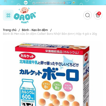
0
Trang chủ
/
Bánh - Kẹo ăn dặm
/
Bánh Bi Men sữa ăn dặm Calket Boro Nhật Bản (6m+) Hộp 4 gói x 20g