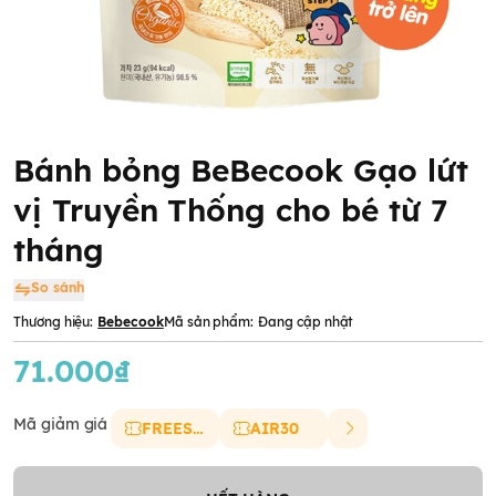
Bánh bỏng BeBecook Gạo lứt
vị Truyền Thống cho bé từ 7
tháng
So sánh
Thương hiệu:
Bebecook
Mã sản phẩm:
Đang cập nhật
71.000₫
Mã giảm giá
FREESHIP
AIR30