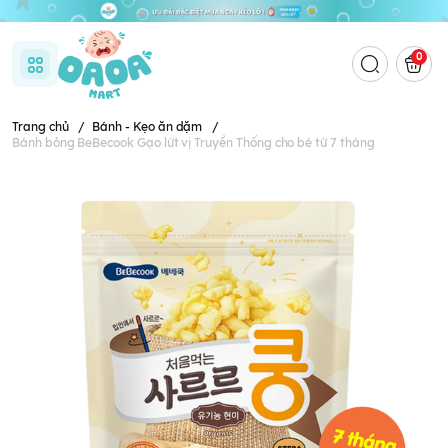
0
Trang chủ
/
Bánh - Kẹo ăn dặm
/
Bánh bỏng BeBecook Gạo lứt vị Truyền Thống cho bé từ 7 tháng