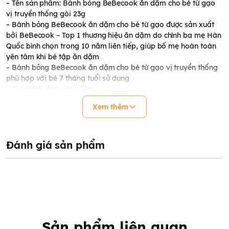
– Tên sản phẩm: Bánh bỏng BeBecook ăn dặm cho bé từ gạo
vị truyền thống gói 23g
– Bánh bỏng BeBecook ăn dặm cho bé từ gạo được sản xuất
bởi BeBecook – Top 1 thương hiệu ăn dặm do chính ba mẹ Hàn
Quốc bình chọn trong 10 năm liên tiếp, giúp bố mẹ hoàn toàn
yên tâm khi bé tập ăn dặm
– Bánh bỏng BeBecook ăn dặm cho bé từ gạo vị truyền thống
phù hợp với bé 7 tháng tuổi sử dụng
– Quy cách đóng gói: 23g
– NSX: in trên bao bì
Xem thêm
– HSD: 12 tháng kể từ NSX
HƯỚNG DẪN SỬ DỤNG
– Bánh bỏng ăn dặm cho bé BeBecook ăn liền, sử dụng ngay
Đánh giá sản phẩm
không cần qua chế biến
– Bố mẹ đút cho bé hoặc tập cho bé tự cầm ăn bánh bỏng ăn
dặm cho bé BeBecook
– Dùng làm bữa sáng, bữa phụ chiều kết hợp cùng một cốc sữa
giúp trẻ ngon miệng hơn
HƯỚNG DẪN BẢO QUẢN
Sản phẩm liên quan
– Bánh bỏng ăn dặm cho bé BeBecook bảo quản ở nhiệt độ