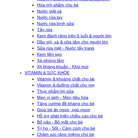
Hóa mỹ phẩm cho bé
Nước giặt xả
Nước rửa tay
Nước rửa bình sữa
Tẩy rửa
Kem đánh răng trên 6 tuổi & người lớn
Dầu gội, xả & sữa tắm cho người lớn
Sữa rửa mặt - Nước tẩy trang
Kem liền sẹo
Xà phòng tắm
Xịt kháng khuẩn - Khử mùi
VITAMIN & SỨC KHỎE
Vitamin & khoáng chất cho bé
Vitamin & dưỡng chất cho mẹ
Thực phẩm lợi sữa
Men vi sinh - Men tiêu hóa
Tăng cường đề kháng cho bé
Giúp bé ăn ngon, ngủ ngon
Hỗ trợ phát triển chiều cao cho bé
Bổ não - Bổ mắt cho bé
Trị ho - Sốt - Cảm cúm cho bé
Chăm sóc răng miệng cho bé