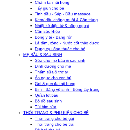
Chăm tai mũi họng
Tẩy giun cho bé
Tinh dầu - Sáp - Dầu massage
Kem/ dầu chống muỗi & Côn trùng
Nhiệt kế điện tử & hồng ngoại
Cân sức khỏe
Bông y tế - Băng rốn
Lá tắm, xông - Nước cốt thảo dược
Dụng cụ uống thuốc cho bé
MẸ BẦU & SAU SINH
Sữa cho mẹ bầu & sau sinh
Dinh dưỡng cho mẹ
Thấm sữa & trợ ty
Áo ngực cho con bú
Gel & gen đai nịt bụng
Bỉm - Băng vệ sinh - Bông tẩy trang
Quần lót bầu
Bộ đồ sau sinh
Túi bỉm sữa
THỜI TRANG & PHỤ KIỆN CHO BÉ
Thời trang cho bé gái
Thời trang cho bé trai