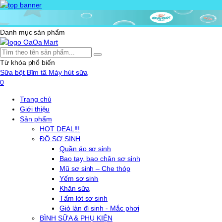
Danh mục sản phẩm
Từ khóa phổ biến
Sữa bột
Bĩm tã
Máy hút sữa
0
Trang chủ
Giới thiệu
Sản phẩm
HOT DEAL!!!
ĐỒ SƠ SINH
Quần áo sơ sinh
Bao tay, bao chân sơ sinh
Mũ sơ sinh – Che thóp
Yếm sơ sinh
Khăn sữa
Tấm lót sơ sinh
Giỏ làn đi sinh - Mắc phơi
BÌNH SỮA & PHỤ KIỆN