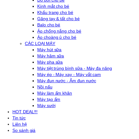
Đồ bơi cho bé
Kính mắt cho bé
Khẩu trang cho bé
Găng tay & tất cho bé
Balo cho bé
Áo chống nắng cho bé
Áo choàng ủ cho bé
CÁC LOẠI MÁY
Máy hút sữa
Máy hâm sữa
Máy pha sữa
Máy tiệt trùng bình sữa - Máy đa năng
Máy ép - Máy xay - Máy vắt cam
Máy đun nước - Ấm đun nước
Nồi nấu
Máy làm ấm khăn
Máy tạo ẩm
Máy sưởi
HOT DEAL!!!
Tin tức
Liên hệ
So sánh giá