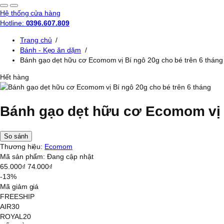
Hệ thống cửa hàng
Hotline:
0396.607.809
Trang chủ
/
Bánh - Kẹo ăn dặm
/
Bánh gạo dẹt hữu cơ Ecomom vị Bí ngô 20g cho bé trên 6 tháng
Hết hàng
Bánh gạo dẹt hữu cơ Ecomom vị B
So sánh
Thương hiệu:
Ecomom
Mã sản phẩm:
Đang cập nhật
65.000₫
74.000₫
-13%
Mã giảm giá
FREESHIP
AIR30
ROYAL20