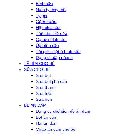
Bình sữa
Núm ty thay thế
Ty giả
Gặm nướu
Hộp chia sữa
Túi/ bình trữ sữa
Cọ rửa bình sữa
Úp bình sữa
Túi giữ nhiệt ủ bình sữa
Dụng cụ dập núm ti
TÃ BỈM CHO BÉ
SỮA CHO BÉ
Sữa bột
Sữa bột pha sẵn
Sữa thanh
Sữa tươi
Sữa non
BÉ ĂN DẶM
Dụng cụ chế biến đồ ăn dặm
Bột ăn dặm
Hạt ăn dặm
Cháo ăn dặm cho bé