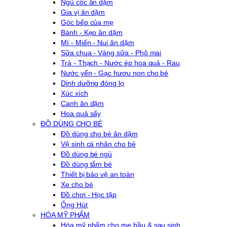
Ngũ cốc ăn dặm
Gia vị ăn dặm
Góc bếp của mẹ
Bánh - Kẹo ăn dặm
Mì - Miến - Nui ăn dặm
Sữa chua - Váng sữa - Phô mai
Trà - Thạch - Nước ép hoa quả - Rau
Nước yến - Gạc hươu non cho bé
Dinh dưỡng đóng lọ
Xúc xích
Canh ăn dặm
Hoa quả sấy
ĐỒ DÙNG CHO BÉ
Đồ dùng cho bé ăn dặm
Vệ sinh cá nhân cho bé
Đồ dùng bé ngủ
Đồ dùng tắm bé
Thiết bị bảo vệ an toàn
Xe cho bé
Đồ chơi - Học tập
Ống Hút
HÓA MỸ PHẨM
Hóa mỹ phẩm cho mẹ bầu & sau sinh