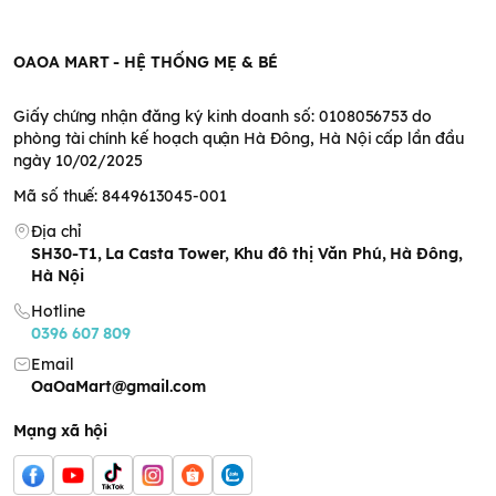
hữu cơ, 0,3% gạo đen hữu cơ), dầu palmolein, 10% bột dâu sấy
lạnh (100% bột dâu), dextrin, bột sữa tách béo, đường glucose
OAOA MART - HỆ THỐNG MẸ & BÉ
tinh luyện, lòng đỏ trứng gà, Canxi cacbonat 0,52%, d-
tocopherol (hỗn hợp), muối biển.
Giấy chứng nhận đăng ký kinh doanh số: 0108056753 do
phòng tài chính kế hoạch quận Hà Đông, Hà Nội cấp lần đầu
ngày 10/02/2025
Mã số thuế: 8449613045-001
Địa chỉ
SH30-T1, La Casta Tower, Khu đô thị Văn Phú, Hà Đông,
Hà Nội
Hotline
0396 607 809
Email
OaOaMart@gmail.com
Mạng xã hội