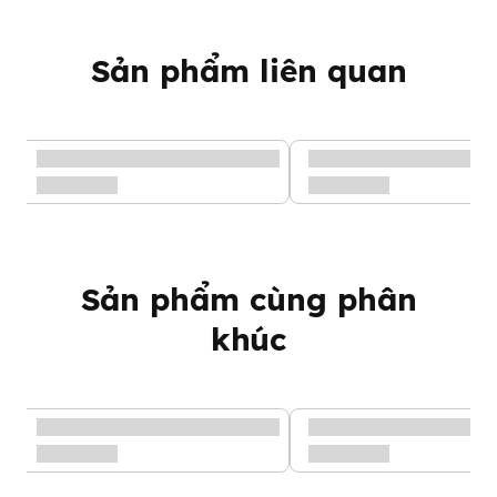
Sản phẩm liên quan
Sản phẩm cùng phân
khúc
Thành phần bánh ngũ cốc
Kemy Kids vị Dâu
Thành phần bao gồm:
59,5% hỗn hợp 8 loại ngũ cốc (65,75%
gạo lứt hữu cơ, 16,95% gạo trắng hữu cơ, 8% bắp, 4,2% đại
mạch hữu cơ, 4,2% nếp hữu cơ, 0,3% đậu đen hữu cơ, 0,3% kê