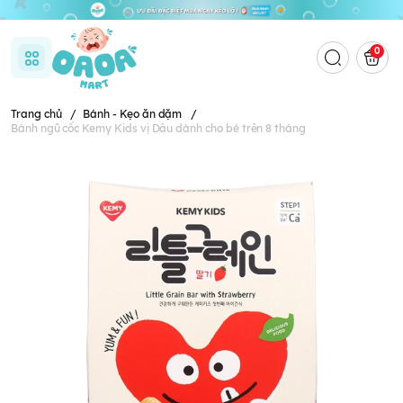
0
Trang chủ
/
Bánh - Kẹo ăn dặm
/
Bánh ngũ cốc Kemy Kids vị Dâu dành cho bé trên 8 tháng