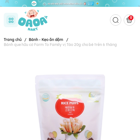
0
Trang chủ
/
Bánh - Kẹo ăn dặm
/
Bánh que hữu cơ Farm To Family vị Táo 20g cho bé trên 6 tháng