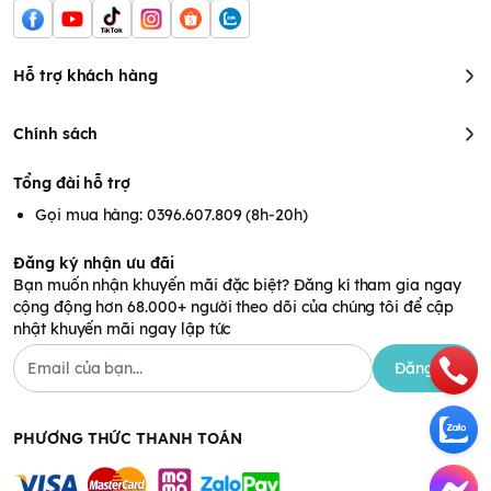
- Bánh ăn dặm dành cho trẻ từ 6 tháng tuổi trở lên.
Hướng dẫn sử dụng sản
phẩm
Hỗ trợ khách hàng
- Ăn trực tiếp sau khi mở.
Chính sách
- Bảo quản sản phẩm nơi khô ráo, thoáng mát, tránh ánh nắng
trực tiếp.
Tổng đài hỗ trợ
- Kiểm tra hạn sử dụng trên bao bì trước khi cho bé dùng (18
tháng kể từ NSX).
Gọi mua hàng: 0396.607.809 (8h-20h)
- Không sử dụng sản phẩm khi phát hiện bao bì bị rách, thông
tin in mờ không rõ ràng.
Đăng ký nhận ưu đãi
Bạn muốn nhận khuyến mãi đặc biệt? Đăng kí tham gia ngay
cộng động hơn 68.000+ người theo dõi của chúng tôi để cập
nhật khuyến mãi ngay lập tức
Đăng ký
PHƯƠNG THỨC THANH TOÁN