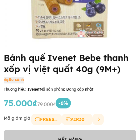
Bánh quế Ivenet Bebe thanh
xốp vị việt quất 40g (9M+)
So sánh
Thương hiệu:
Ivenet
Mã sản phẩm:
Đang cập nhật
75.000₫
-6%
79.000₫
Mã giảm giá
FREESHIP
AIR30
HẾT HÀNG