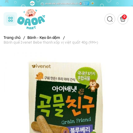
0
Trang chủ
/
Bánh - Kẹo ăn dặm
/
Bánh quế Ivenet Bebe thanh xốp vị việt quất 40g (9M+)