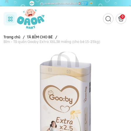
0
Trang chủ
/
TÃ BỈM CHO BÉ
/
Bỉm - Tã quần Gooby Extra XXL38 miếng (cho bé 15-25kg)