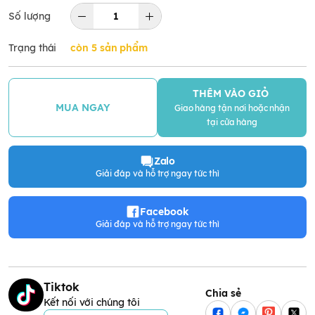
Số lượng
Trạng thái
còn 5 sản phẩm
THÊM VÀO GIỎ
MUA NGAY
Giao hàng tận nơi hoặc nhận
tại cửa hàng
Zalo
Giải đáp và hỗ trợ ngay tức thì
Facebook
Giải đáp và hỗ trợ ngay tức thì
Tiktok
Chia sẻ
Kết nối với chúng tôi