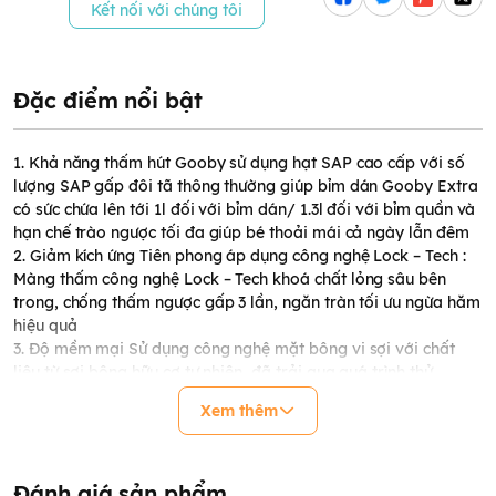
Kết nối với chúng tôi
Đặc điểm nổi bật
1. Khả năng thấm hút Gooby sử dụng hạt SAP cao cấp với số
lượng SAP gấp đôi tã thông thường giúp bỉm dán Gooby Extra
có sức chứa lên tới 1l đối với bỉm dán/ 1.3l đối với bỉm quần và
hạn chế trào ngược tối đa giúp bé thoải mái cả ngày lẫn đêm
2. Giảm kích ứng Tiên phong áp dụng công nghệ Lock – Tech :
Màng thấm công nghệ Lock – Tech khoá chất lỏng sâu bên
trong, chống thấm ngược gấp 3 lần, ngăn tràn tối ưu ngừa hăm
hiệu quả
3. Độ mềm mại Sử dụng công nghệ mặt bông vi sợi với chất
liệu từ sợi bông hữu cơ tự nhiên, đã trải qua quá trình thử
nghiệm và được xác nhận an toàn ngay cả trên da trẻ sơ sinh.
Xem thêm
4. Thoáng mát Bề mặt vải sử dụng công nghệ mặt bông vi sợi
mềm mịn với hàng ngàn lỗ thoáng khí bề mặt giúp chiếc bỉm
MÁT hơn 5 độ C, không gây hằm/bí và tạo cảm giác thoải mái
hơn khi bé sử dụng
Đánh giá sản phẩm