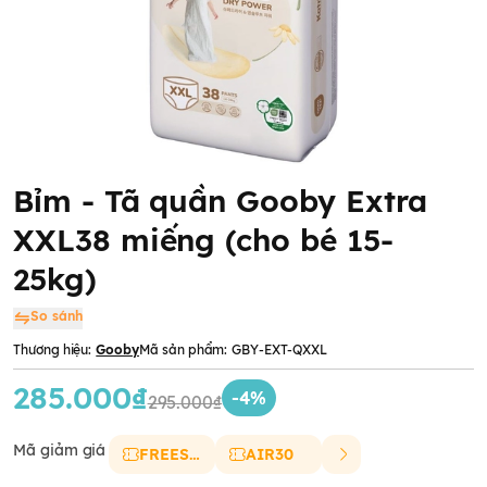
Bỉm - Tã quần Gooby Extra
XXL38 miếng (cho bé 15-
25kg)
So sánh
Thương hiệu:
Gooby
Mã sản phẩm:
GBY-EXT-QXXL
285.000₫
-4%
295.000₫
Mã giảm giá
FREESHIP
AIR30