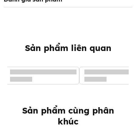
5. Chất liệu Sử dụng công nghệ mặt bông vi sợi với chất liệu từ
sợi bông hữu cơ tự nhiên, đã trải qua quá trình thử nghiệm và
được xác nhận an toàn ngay cả trên da trẻ sơ sinh.
6. Dưỡng da, ngừa hăm bổ sung tinh chất hoa cúc Calendula
chứa Flavonoid kháng khuẩn, ngừa hăm giúp bảo vệ làn da bé
khỏi tác nhân gây hại
7. Chống tràn Vách chống tràn cao 5cm giúp hạn chế tràn bỉm
Sản phẩm liên quan
tối đa
8. Độ dày + cân nặng Với lõi nén Cotton – Soft : 1.8mm, trọng
lượng 20g giúp phân tán, dàn đều chất lỏng đem lại trải
nghiệm khô thoáng, không xô lệch vón cục.
9. Form Tăng 126% tiết diện lõi thấm hút so với bỉm thông
thường, giúp bé thoải mái khi sử dụng, Hạn chế tối đa tình
trạng tràn bỉm ở lưng và 2 bên đùi 10. Công nghệ: Công nghệ
lock- away : Với cấu trúc hệ thống bóng khí “Wrap & Protech
System” giúp giảm tối đa áp lực hơi nước trên bề mặt tã khi
tiếp xúc trực tiếp với da em bé, khoá ẩm, ngừa hăm
Sản phẩm cùng phân
khúc