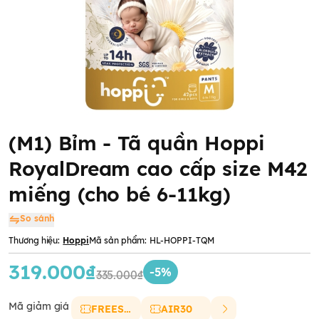
(M1) Bỉm - Tã quần Hoppi
RoyalDream cao cấp size M42
miếng (cho bé 6-11kg)
So sánh
Thương hiệu:
Hoppi
Mã sản phẩm:
HL-HOPPI-TQM
319.000₫
-5%
335.000₫
Mã giảm giá
FREESHIP
AIR30