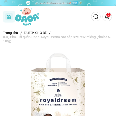
0
Trang chủ
/
TÃ BỈM CHO BÉ
/
(M1) Bỉm - Tã quần Hoppi RoyalDream cao cấp size M42 miếng (cho bé 6-
11kg)