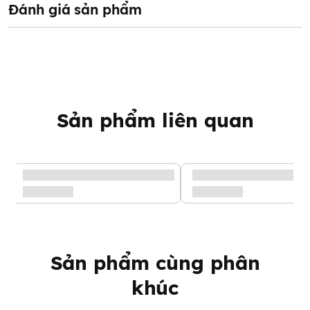
báo đầy giúp ba mẹ dễ dàng quan sát và thay tã/bỉm kịp thời
Đánh giá sản phẩm
cho bé.
Sản phẩm liên quan
Sản phẩm cùng phân
khúc