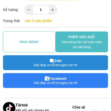
Số lượng
Trạng thái
còn 5 sản phẩm
THÊM VÀO GIỎ
MUA NGAY
Giao hàng tận nơi hoặc nhận
tại cửa hàng
Zalo
Giải đáp và hỗ trợ ngay tức thì
Facebook
Giải đáp và hỗ trợ ngay tức thì
Tiktok
Chia sẻ
Kết nối với chúng tôi