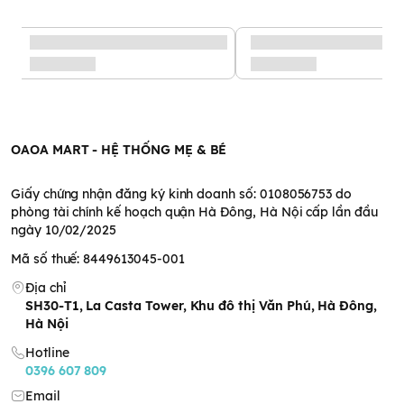
Bỉm – Tã quần Hoppi RoyalDream cao cấp size M 42 miếng
Thành phần chất liệu có
trong bỉm quần Hoppi
RoyalDream size M
OAOA MART - HỆ THỐNG MẸ & BÉ
Lớp trên:
Vải không dệt khí nóng, PE, PET, chiết xuất hoa cúc
Calendula
Lớp thấm hút:
Màng Polymer siêu thấm hút SAP
Giấy chứng nhận đăng ký kinh doanh số: 0108056753 do
Lớp dưới:
Vải không dệt khí nóng, PE, PET, Polyolefin
phòng tài chính kế hoạch quận Hà Đông, Hà Nội cấp lần đầu
Chun đàn hồi:
Spandex
ngày 10/02/2025
Cấu trúc:
Styrene Elastomer Resin tổng hợp; Không chứa 7
Mã số thuế: 8449613045-001
loại hóa chất độc hại (Clo, Formaldehyde, huỳnh quang,
Acrylamide, kim loại nặng, Phthalates, phẩm nhuộm)
Địa chỉ
Ưu điểm nổi bật của bỉm
SH30-T1, La Casta Tower, Khu đô thị Văn Phú, Hà Đông,
Hà Nội
quần Hoppi RoyalDream
Hotline
0396 607 809
size M
Email