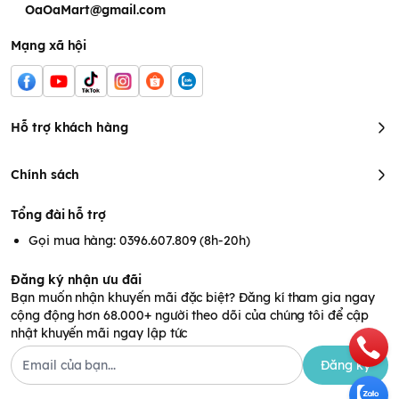
OaOaMart@gmail.com
Siêu thấm – siêu mỏng – an toàn - thoáng khí
Siêu thấm
Mạng xã hội
Bỉm quần cho bé
Hoppi RoyalDream được trang bị công nghệ
thấm hút nhanh chóng và hiệu quả, giúp giữ cho bé luôn khô
thoáng.
Thấm hút siêu nhanh 3s
với công nghệ SAP Nhật Bản
nâng cao,
14 giờ chống tràn
, chống rò rỉ với vách chống tràn 3
lớp.
Hỗ trợ khách hàng
Chính sách
Tổng đài hỗ trợ
Gọi mua hàng: 0396.607.809 (8h-20h)
Đăng ký nhận ưu đãi
Bạn muốn nhận khuyến mãi đặc biệt? Đăng kí tham gia ngay
cộng động hơn 68.000+ người theo dõi của chúng tôi để cập
nhật khuyến mãi ngay lập tức
Đăng ký