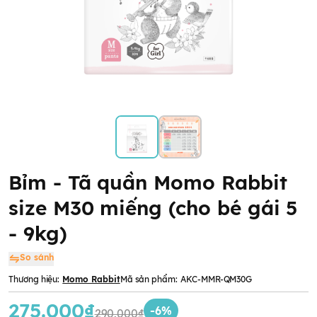
Bỉm - Tã quần Momo Rabbit
size M30 miếng (cho bé gái 5
- 9kg)
So sánh
Thương hiệu:
Momo Rabbit
Mã sản phẩm:
AKC-MMR-QM30G
275.000₫
-6%
290.000₫