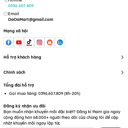
Hotline
0396 607 809
Email
OaOaMart@gmail.com
Mạng xã hội
Hỗ trợ khách hàng
Chính sách
Tổng đài hỗ trợ
Thiết kế bỉm mỏng nhẹ, tạo sự thoải mái tối đa cho bé
Gọi mua hàng: 0396.607.809 (8h-20h)
Mặc dù có độ thấm hút cực lớn nhưng
bỉm giới tính Momo
Rabbit
lại vô cùng mỏng nhẹ, giúp bé không bị cộm ngứa hay
Đăng ký nhận ưu đãi
khó chịu. Một chiếc bỉm “mặc như không mặc” phù hợp với cả
Bạn muốn nhận khuyến mãi đặc biệt? Đăng kí tham gia ngay
mùa đông lẫn mùa hè. Không chỉ mỏng nhẹ, bỉm còn rất mềm
cộng động hơn 68.000+ người theo dõi của chúng tôi để cập
mại, êm ái, nâng niu làn da bé, không làm da bé bị trầy xước
nhật khuyến mãi ngay lập tức
hay kích ứng ngay cả khi vận động, chạy nhảy nhiều.