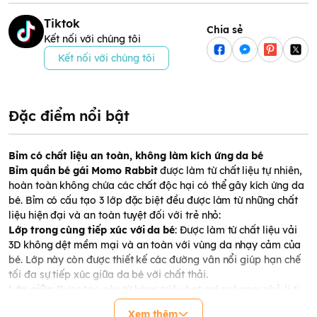
Tiktok
Chia sẻ
Kết nối với chúng tôi
Kết nối với chúng tôi
Đặc điểm nổi bật
Bỉm có chất liệu an toàn, không làm kích ứng da bé
Bỉm quần bé gái Momo Rabbit
được làm từ chất liệu tự nhiên,
hoàn toàn không chứa các chất độc hại có thể gây kích ứng da
bé. Bỉm có cấu tạo 3 lớp đặc biệt đều được làm từ những chất
liệu hiện đại và an toàn tuyệt đối với trẻ nhỏ:
Lớp trong cùng tiếp xúc với da bé
: Được làm từ chất liệu vải
3D không dệt mềm mại và an toàn với vùng da nhạy cảm của
bé. Lớp này còn được thiết kế các đường vân nổi giúp hạn chế
tối đa sự tiếp xúc giữa da bé với chất thải.
Lớp giữa
: Được tạo nên từ hàng triệu hạt gel polymer nhỏ li ti
trải đều khắp bề mặt bỉm, giúp thấm hút nhanh và ngăn không
Xem thêm