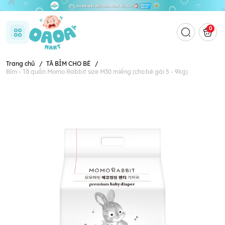
0
Trang chủ
/
TÃ BỈM CHO BÉ
/
Bỉm - Tã quần Momo Rabbit size M30 miếng (cho bé gái 5 - 9kg)