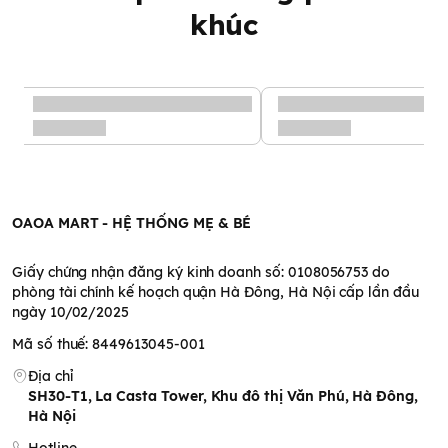
khúc
Thấm hút hiệu quả, ngăn tràn bỉm nhờ thiết kế đặc biệt theo
cấu tạo cơ thể bé
Điểm cộng lớn nhất của
bỉm giới tính Momo Rabbit
là được
nghiên cứu và thiết kế đặc biệt theo cấu tạo cơ thể và giới tính
của bé. Cụ thể:
OAOA MART - HỆ THỐNG MẸ & BÉ
Bỉm cho bé trai
: Phần thấm hút sẽ nghiêng về phía trước.
Bỉm cho bé gái
: Phần thấm hút sẽ nghiêng về phía sau và phía
Giấy chứng nhận đăng ký kinh doanh số: 0108056753 do
đáy.
phòng tài chính kế hoạch quận Hà Đông, Hà Nội cấp lần đầu
Nhờ vậy mà chất lỏng sẽ được thấm hút hiệu quả và dàn đều
ngày 10/02/2025
khắp mặt bỉm, hạn chế tình trạng tràn bỉm hay lệch bỉm.
Mã số thuế: 8449613045-001
Địa chỉ
SH30-T1, La Casta Tower, Khu đô thị Văn Phú, Hà Đông,
Hà Nội