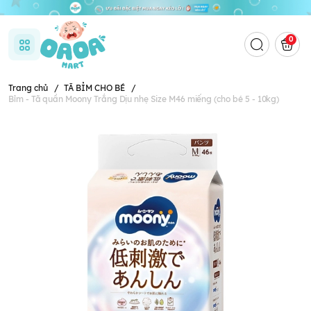
0
Trang chủ
/
TÃ BỈM CHO BÉ
/
Bỉm - Tã quần Moony Trắng Dịu nhẹ Size M46 miếng (cho bé 5 - 10kg)