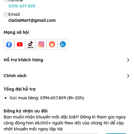
Hotline
0396 607 809
Email
OaOaMart@gmail.com
Mạng xã hội
Hỗ trợ khách hàng
Chính sách
Tổng đài hỗ trợ
Gọi mua hàng: 0396.607.809 (8h-20h)
Đăng ký nhận ưu đãi
Bạn muốn nhận khuyến mãi đặc biệt? Đăng kí tham gia ngay
cộng động hơn 68.000+ người theo dõi của chúng tôi để cập
nhật khuyến mãi ngay lập tức
Bỉm tã quần Moony Natural size M 46 miếng cho bé 5-10kg -