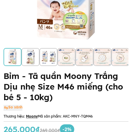
Bỉm - Tã quần Moony Trắng
Dịu nhẹ Size M46 miếng (cho
bé 5 - 10kg)
So sánh
Thương hiệu:
Moony
Mã sản phẩm:
AKC-MNY-TQM46
265.000₫
-2%
269.000₫