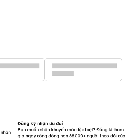
Đăng ký nhận ưu đãi
Bạn muốn nhận khuyến mãi đặc biệt? Đăng kí tham
á nhân
gia ngay cộng động hơn 68.000+ người theo dõi của