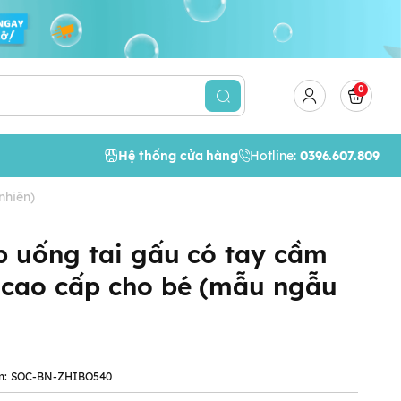
0
Hệ thống cửa hàng
Hotline:
0396.607.809
nhiên)
p uống tai gấu có tay cầm
 cao cấp cho bé (mẫu ngẫu
m:
SOC-BN-ZHIBO540