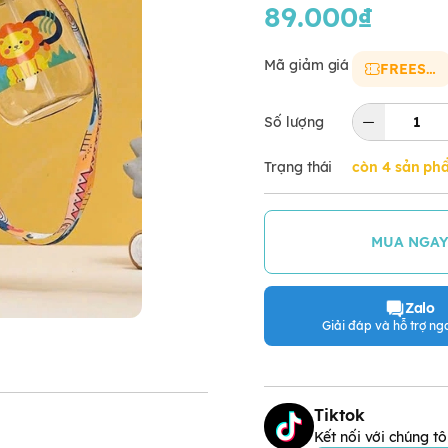
89.000₫
Mã giảm giá
FREESHIP
Số lượng
Trạng thái
còn 4 sản ph
MUA NGA
Zalo
Giải đáp và hỗ trợ nga
Tiktok
Kết nối với chúng tô