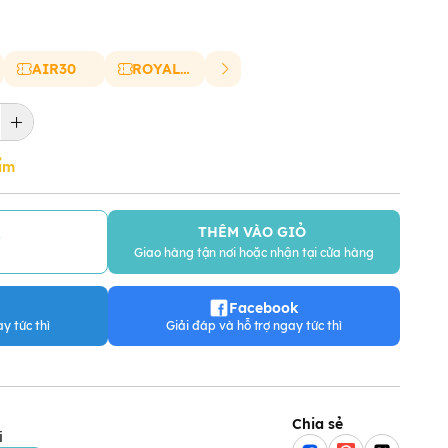
AIR30
ROYAL20
ẩm
THÊM VÀO GIỎ
Y
Giao hàng tận nơi hoặc nhận tại cửa hàng
Facebook
y tức thì
Giải đáp và hỗ trợ ngay tức thì
Chia sẻ
i