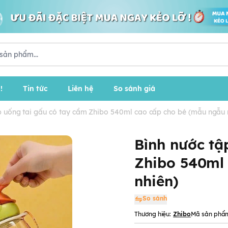
!
Tin tức
Liên hệ
So sánh giá
p uống tai gấu có tay cầm Zhibo 540ml cao cấp cho bé (mẫu ngẫu 
Bình nước tậ
Zhibo 540ml
nhiên)
So sánh
Thương hiệu:
Zhibo
Mã sản phẩ