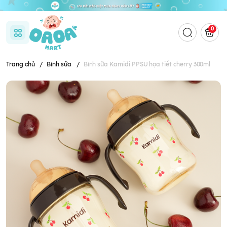
0
Trang chủ
/
Bình sữa
/
Bình sữa Kamidi PPSU họa tiết cherry 300ml