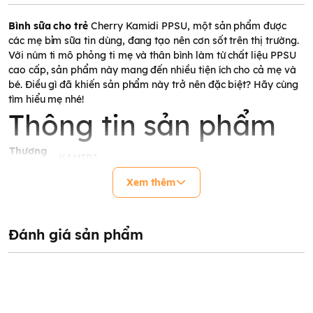
Bình sữa cho trẻ
Cherry Kamidi PPSU, một sản phẩm được
các mẹ bỉm sữa tin dùng, đang tạo nên cơn sốt trên thị trường.
Với núm ti mô phỏng ti mẹ và thân bình làm từ chất liệu PPSU
cao cấp, sản phẩm này mang đến nhiều tiện ích cho cả mẹ và
bé. Điều gì đã khiến sản phẩm này trở nên đặc biệt? Hãy cùng
tìm hiểu mẹ nhé!
Thông tin sản phẩm
Thương
KAMIDI
hiệu
Tên sản
Xem thêm
Bình sữa cherry Kamidi PPSU
phẩm
Chất liệu
PPSU
Dung tích
210ml kèm núm 1 tia – 300ml kèm núm 3 tia
Đánh giá sản phẩm
Hoạ tiết
Hình quả cherry
Độ tuổi
Từ 0 – 6 tháng tuổi: bình 210ml. Từ 6 tháng tuổi trở
sử dụng
lên: bình 300ml
An toàn cho bé, chất liệu cao cấp, thiết kế thông
Ưu điểm
minh, dễ dàng vệ sinh và tiệt trùng