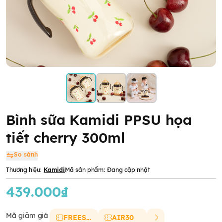
Bình sữa Kamidi PPSU họa
tiết cherry 300ml
So sánh
Thương hiệu:
Kamidi
Mã sản phẩm:
Đang cập nhật
439.000₫
Mã giảm giá
FREESHIP
AIR30