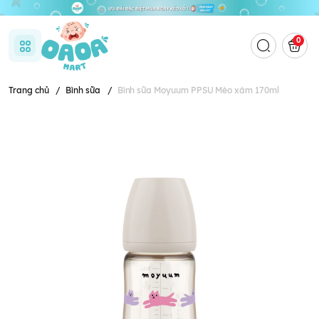
0
Trang chủ
/
Bình sữa
/
Bình sữa Moyuum PPSU Mèo xám 170ml