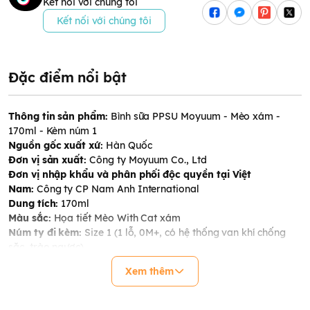
Kết nối với chúng tôi
Kết nối với chúng tôi
Đặc điểm nổi bật
Thông tin sản phẩm:
Bình sữa PPSU Moyuum - Mèo xám -
170ml - Kèm núm 1
Nguồn gốc xuất xứ:
Hàn Quốc
Đơn vị sản xuất:
Công ty Moyuum Co., Ltd
Đơn vị nhập khẩu và phân phối độc quyền tại Việt
Nam:
Công ty CP Nam Anh International
Dung tích:
170ml
Màu sắc:
Họa tiết Mèo With Cat xám
Núm ty đi kèm:
Size 1 (1 lỗ, 0M+, có hệ thống van khí chống
sặc, trào ngược)
Thông số kỹ thuật:
Xem thêm
- Chất liệu: Thân bình PPSU, cổ bình và nắp PP, núm ti silicone
bạch kim cao cấp
- Kích thước: 64x64x140.5mm/78.5g