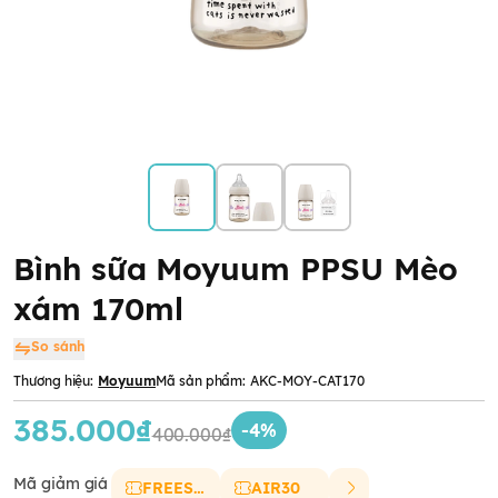
Bình sữa Moyuum PPSU Mèo
xám 170ml
So sánh
Thương hiệu:
Moyuum
Mã sản phẩm:
AKC-MOY-CAT170
385.000₫
-4%
400.000₫
Mã giảm giá
FREESHIP
AIR30