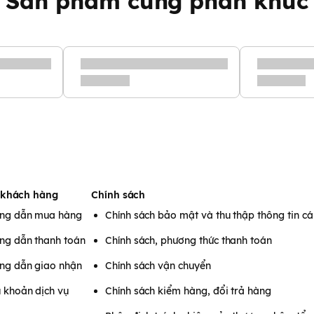
Sản phẩm cùng phân khúc
 khách hàng
Chính sách
h sữa
Hegen
ng dẫn mua hàng
Chính sách bảo mật và thu thập thông tin c
ng dẫn thanh toán
Chính sách, phương thức thanh toán
i thiết kế ấn để đóng và xoay
ng dẫn giao nhận
Chính sách vận chuyển
sữa khác.Điều này giúp tránh
 nắp bình sữa
 khoản dịch vụ
Chính sách kiểm hàng, đổi trả hàng