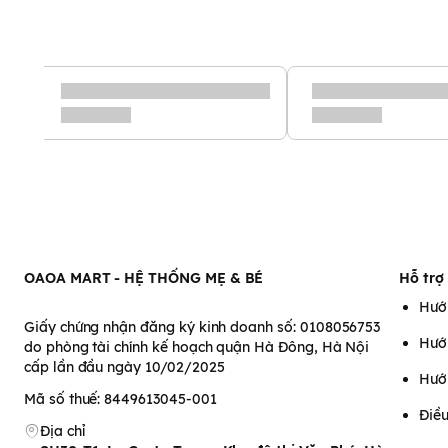
Bình sữa PPSU Hegen 60ml
OAOA MART - HỆ THỐNG MẸ & BÉ
Hỗ trợ
Đặc điểm nổi bật của bìn
Hướ
60ml
PPSU
Giấy chứng nhận đăng ký kinh doanh số: 0108056753
Hướ
do phòng tài chính kế hoạch quận Hà Đông, Hà Nội
Bình sữa Hegen
cấp lần đầu ngày 10/02/2025
mang tính cách mạng độc đáo trên thế giới vớ
Hướ
nhẹ để mở, không thiết kế nắp xoay hay vặn như các loại bình 
Mã số thuế: 8449613045-001
gây bất tiện cho bố mẹ khi đang một tay bế bé và một tay mở
Điều
Địa chỉ