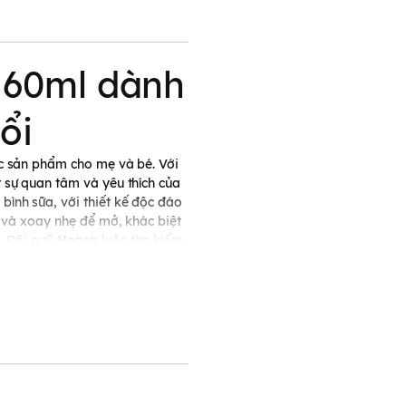
 60ml dành
ổi
ác sản phẩm cho mẹ và bé. Với
t sự quan tâm và yêu thích của
 bình sữa, với thiết kế độc đáo
 và xoay nhẹ để mở, khác biệt
. Đội ngũ
Hegen
luôn tìm kiếm
ẩm đều được lựa chọn và nghiên
ản xuất bình
ừ chất liệu nhựa
PPSU cao
iệt độ cao lên đến 180 độ C.