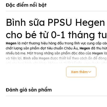
Đặc điểm nổi bật
Bình sữa PPSU Hegen
cho bé từ 0-1 tháng tu
Hegen
là một thương hiệu hàng đầu trong lĩnh vực cung cấp c
chất lượng sản phẩm đạt tiêu chuẩn Châu Âu,
Hegen
đã thu hú
nhiều bà mẹ. Một trong những sản phẩm độc đáo của
Hegen
là
và tiện lợi.
Bình sữa Hegen
được thiết kế theo cách ấn để đóng
với các loại bình sữa
khác không có thiết kế nắp xoay hoặc vặn
những điều tốt nhất cho mẹ và bé, và vì vậy tất cả các sản ph
Xem thêm
cứu một cách kỹ lưỡng.
Thành phần nguyên liệu s
sữa Hegen PPSU 60ml
Đánh giá sản phẩm
Thân bình sữa Hegen chính hãng dung tích 60ml được sản xuất t
cấp
, đảm bảo không chứa chất độc BPA và có khả năng chịu nh