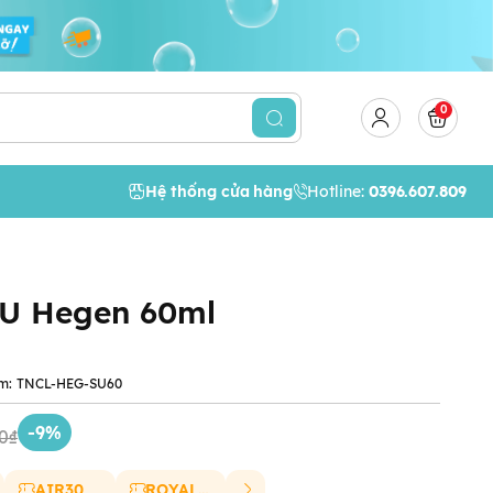
0
Hệ thống cửa hàng
Hotline:
0396.607.809
SU Hegen 60ml
m:
TNCL-HEG-SU60
-9%
0₫
AIR30
ROYAL20