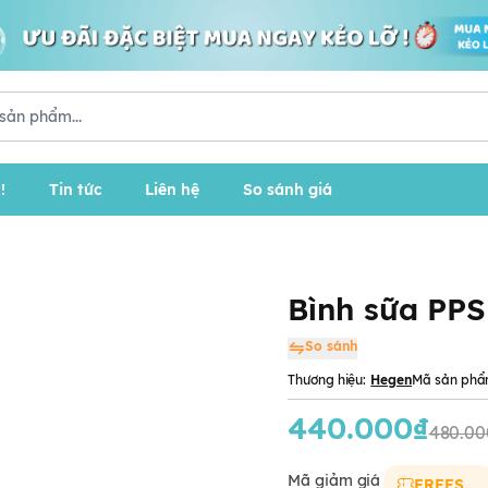
!
Tin tức
Liên hệ
So sánh giá
Bình sữa PP
So sánh
Thương hiệu:
Hegen
Mã sản phẩ
440.000₫
480.00
Mã giảm giá
FREESHIP