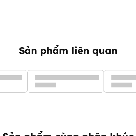
iêu chuẩn an toàn cao cấp,
é.
và vật liệu cấp y tế được chứng
c tố nhân tạo.
Sản phẩm liên quan