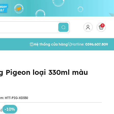
0
Hệ thống cửa hàng
Hotline:
0396.607.809
g Pigeon loại 330ml màu
ẩm:
HTT-PIG-XD330
-10%
0₫