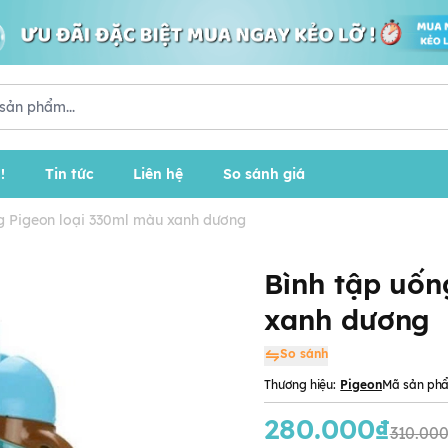
!
Tin tức
Liên hệ
So sánh giá
g Pigeon loại 330ml màu xanh dương
Bình tập uốn
xanh dương
So sánh
Thương hiệu:
Pigeon
Mã sản ph
280.000₫
310.00