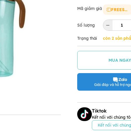
Mã giảm giá
FREESHIP
Số lượng
Trạng thái
còn 2 sản ph
MUA NGA
Zalo
Giải đáp và hỗ trợ nga
Tiktok
Kết nối với chúng tô
Kết nối với chúng