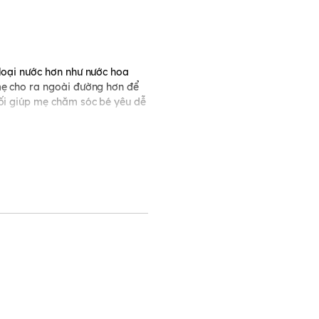
 loại nước hơn như nước hoa
 mẹ cho ra ngoài đường hơn để
bối giúp mẹ chăm sóc bé yêu dễ
a cao cấp polypropylen, an
n mềm ko gây khó chịu hay đau
i của hãng Pigeon.
 cùng với nắp bình dễ dàng