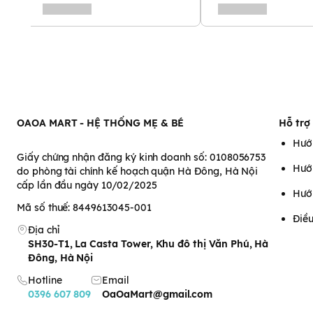
OAOA MART - HỆ THỐNG MẸ & BÉ
Hỗ trợ
Hướ
Giấy chứng nhận đăng ký kinh doanh số: 0108056753
Hướ
do phòng tài chính kế hoạch quận Hà Đông, Hà Nội
cấp lần đầu ngày 10/02/2025
Hướ
Mã số thuế: 8449613045-001
Điều
Địa chỉ
SH30-T1, La Casta Tower, Khu đô thị Văn Phú, Hà
Đông, Hà Nội
Hotline
Email
0396 607 809
OaOaMart@gmail.com