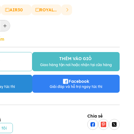
AIR30
ROYAL20
ẩm
THÊM VÀO GIỎ
Y
Giao hàng tận nơi hoặc nhận tại cửa hàng
Facebook
y tức thì
Giải đáp và hỗ trợ ngay tức thì
Chia sẻ
i
 tôi