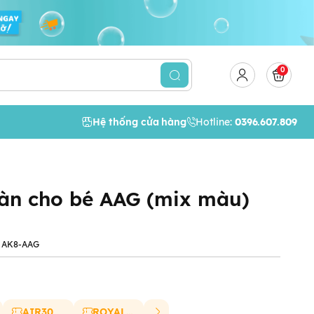
0
Hệ thống cửa hàng
Hotline:
0396.607.809
oàn cho bé AAG (mix màu)
AK8-AAG
AIR30
ROYAL20