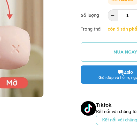
Số lượng
Trạng thái
còn 5 sản ph
MUA NGA
Zalo
Giải đáp và hỗ trợ nga
Tiktok
Kết nối với chúng tô
Kết nối với chúng