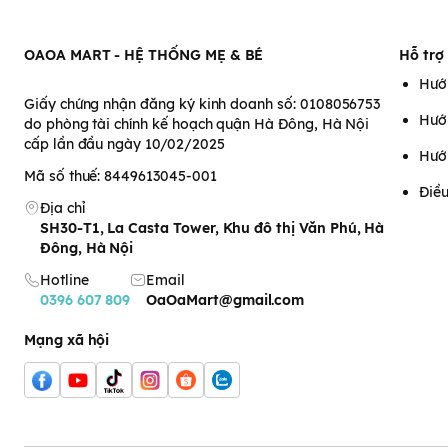
OAOA MART - HỆ THỐNG MẸ & BÉ
Hỗ trợ
Hướ
Giấy chứng nhận đăng ký kinh doanh số: 0108056753
Hướ
do phòng tài chính kế hoạch quận Hà Đông, Hà Nội
cấp lần đầu ngày 10/02/2025
Hướ
Mã số thuế: 8449613045-001
Điều
Địa chỉ
SH30-T1, La Casta Tower, Khu đô thị Văn Phú, Hà
Đông, Hà Nội
Hotline
Email
0396 607 809
OaOaMart@gmail.com
Mạng xã hội