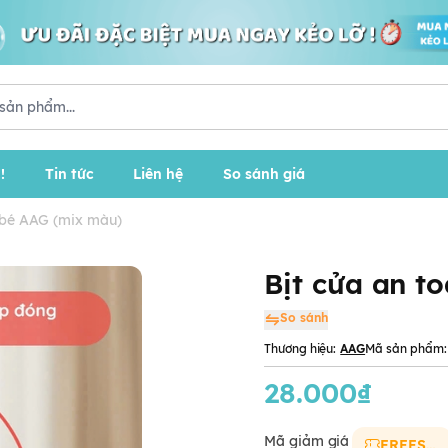
!
Tin tức
Liên hệ
So sánh giá
o bé AAG (mix màu)
Bịt cửa an t
So sánh
Thương hiệu:
AAG
Mã sản phẩm:
28.000₫
Mã giảm giá
FREESHIP