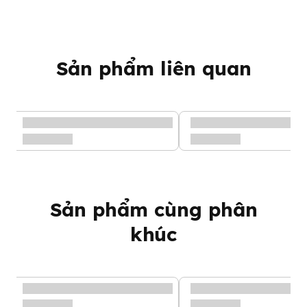
Không luộc, tiệt trùng và đựng thức ăn vừa nấu xong.
Ngừng sử dụng khi sản phẩm xuất hiện vết nứt, vỡ.
Luôn kiểm tra nhiệt độ trước khi cho bé ăn.
Cho trẻ sử dụng dưới sự giám sát của người lớn.
Sản phẩm liên quan
Sản phẩm cùng phân
khúc