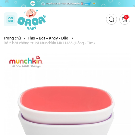
0
Trang chủ
/
Thìa – Bát – Khay - Đũa
/
Bộ 2 bát chống trượt Munchkin MK11466 (Hồng - Tím)