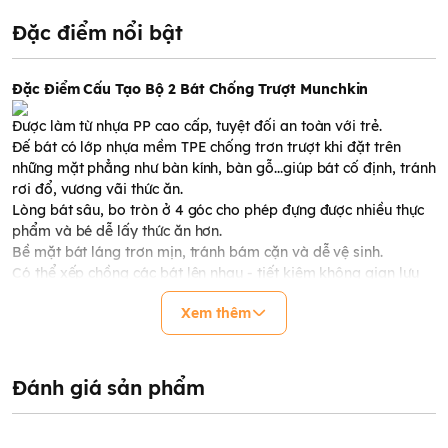
Đặc điểm nổi bật
Đặc Điểm Cấu Tạo Bộ 2 Bát Chống Trượt Munchkin
Được làm từ nhựa PP cao cấp, tuyệt đối an toàn với trẻ.
Đế bát có lớp nhựa mềm TPE chống trơn trượt khi đặt trên
những mặt phẳng như bàn kính, bàn gỗ...giúp bát cố định, tránh
rơi đổ, vương vãi thức ăn.
Lòng bát sâu, bo tròn ở 4 góc cho phép đựng được nhiều thực
phẩm và bé dễ lấy thức ăn hơn.
Bề mặt bát láng trơn mịn, tránh bám cặn và dễ vệ sinh.
Có thể xếp chồng các bát lên nhau - tiết kiệm không gian lưu
trữ.
Xem thêm
2 cặp màu sắc hiện đại và bắt mắt giúp bữa ăn trở nên vui vẻ
hơn.
Lưu Ý Sử Dụng Bộ 2 Bát Chống Trượt Munchkin
Đánh giá sản phẩm
Vệ sinh sạch sẽ sản phẩm trước lần sử dụng đầu tiên.
An toàn với lò vi sóng và ngăn trên cùng của máy rửa bát.
Bảo quản nơi khô thoáng.