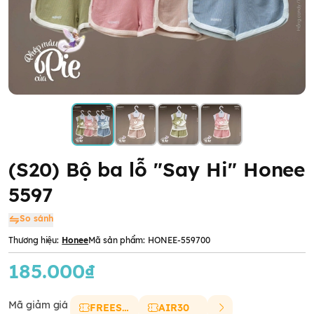
(S20) Bộ ba lỗ "Say Hi" Honee
5597
So sánh
Thương hiệu:
Honee
Mã sản phẩm:
HONEE-559700
185.000₫
Mã giảm giá
FREESHIP
AIR30