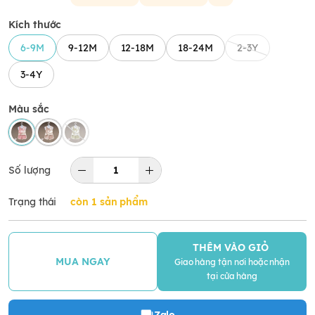
Kích thước
6-9M
9-12M
12-18M
18-24M
2-3Y
3-4Y
Màu sắc
Số lượng
Trạng thái
còn 1 sản phẩm
THÊM VÀO GIỎ
MUA NGAY
Giao hàng tận nơi hoặc nhận
tại cửa hàng