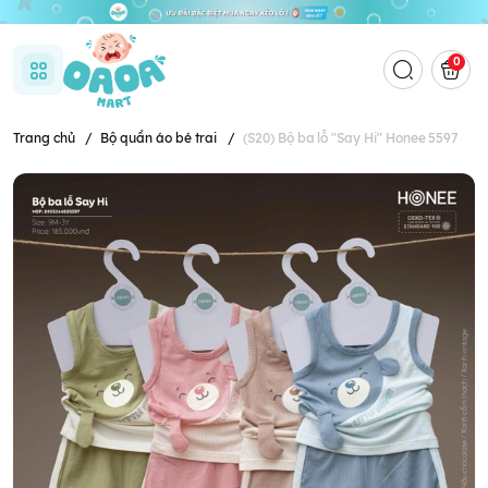
0
Trang chủ
/
Bộ quần áo bé trai
/
(S20) Bộ ba lỗ "Say Hi" Honee 5597