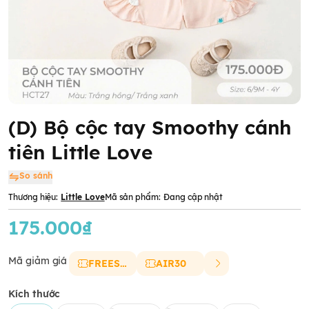
(D) Bộ cộc tay Smoothy cánh
tiên Little Love
So sánh
Thương hiệu:
Little Love
Mã sản phẩm:
Đang cập nhật
175.000₫
Mã giảm giá
FREESHIP
AIR30
Kích thước