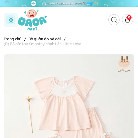
0
Trang chủ
/
Bộ quần áo bé gái
/
(D) Bộ cộc tay Smoothy cánh tiên Little Love