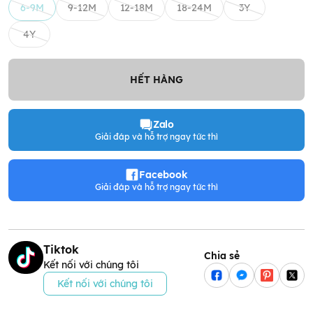
6-9M
9-12M
12-18M
18-24M
3Y
4Y
HẾT HÀNG
Zalo
Giải đáp và hỗ trợ ngay tức thì
Facebook
Giải đáp và hỗ trợ ngay tức thì
Tiktok
Chia sẻ
Kết nối với chúng tôi
Kết nối với chúng tôi