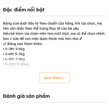
Đặc điểm nổi bật
Bảng size dưới đây là theo chuẩn của hãng. Khi lựa chọn, mẹ
nên cân nhắc theo thể trạng thực tế của bé yêu.
Nếu bé trộm vía mũm mĩm hơn một chút, mẹ có thể chọn nhỉnh
hơn 1 size để con mặc được thoải mái hơn nha 💕
👶 Bảng size tham khảo:
• 0–3M: 3–6kg
• 3–6M: 5–7kg
• 6–9M: 7–9kg
• 9–12M: 9–10kg
• 12–18M: 10–11kg
• 18–24M: 11–13kg
Xem thêm
• 3Y: 13–15kg
• 4Y: 15–17kg
📩 Cần tư vấn thêm? Mẹ cứ inbox shop thoải mái nha, shop
Đánh giá sản phẩm
luôn sẵn sàng hỗ trợ 🌸
Cảm ơn các mẹ đã tin tưởng và đồng hành cùng shop 💖