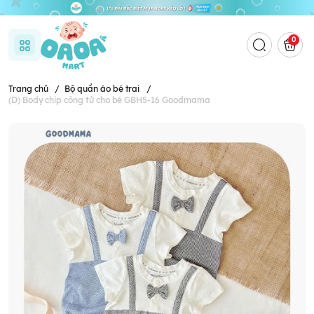
0
Trang chủ
/
Bộ quần áo bé trai
/
(D) Body chip công tử cho bé GBH5-16 Goodmama