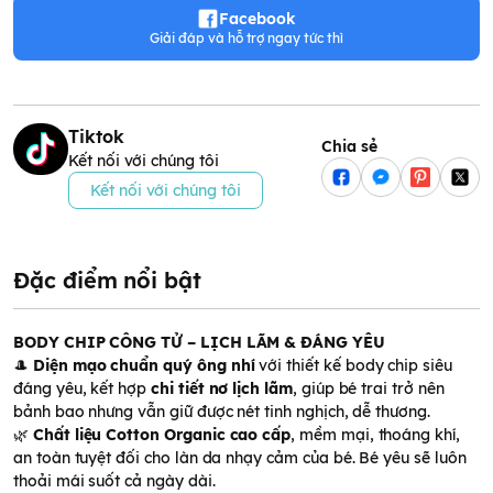
Facebook
Giải đáp và hỗ trợ ngay tức thì
Tiktok
Chia sẻ
Kết nối với chúng tôi
Kết nối với chúng tôi
Đặc điểm nổi bật
BODY CHIP CÔNG TỬ – LỊCH LÃM & ĐÁNG YÊU
🎩
Diện mạo chuẩn quý ông nhí
với thiết kế body chip siêu
đáng yêu, kết hợp
chi tiết nơ lịch lãm
, giúp bé trai trở nên
bảnh bao nhưng vẫn giữ được nét tinh nghịch, dễ thương.
🌿
Chất liệu Cotton Organic cao cấp
, mềm mại, thoáng khí,
an toàn tuyệt đối cho làn da nhạy cảm của bé. Bé yêu sẽ luôn
thoải mái suốt cả ngày dài.