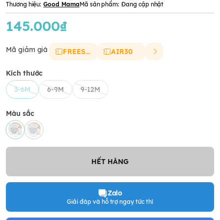
Thương hiệu:
Good Mama
Mã sản phẩm:
Đang cập nhật
145.000₫
Mã giảm giá
FREESHIP
AIR30
Kích thước
3-6M
6-9M
9-12M
Màu sắc
HẾT HÀNG
Zalo
Giải đáp và hỗ trợ ngay tức thì