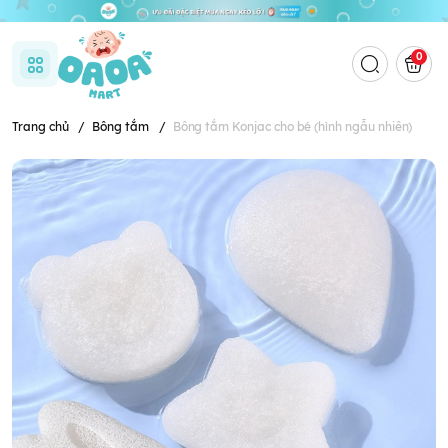
0
Trang chủ
/
Bông tắm
/
Bông tắm Konjac cho bé (hình ngẫu nhiên)