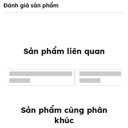
Đánh giá sản phẩm
Sản phẩm liên quan
Bông tắm bọt biển hữu cơ konjac Nimo
Đặc điểm nổi bật của sản
phẩm
Sản phẩm cùng phân
Chất liệu an toàn
khúc
-
Bông tắm bọt biển hữu cơ konjac Nimo
được làm bằng chất
liệu hữu cơ từ xơ thực vật pure konjac vô cùng mềm mại và dịu