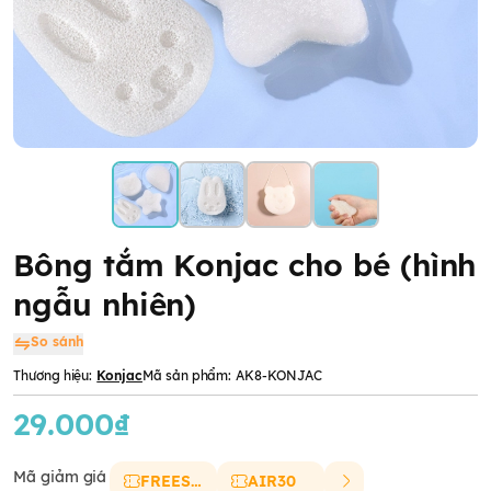
Bông tắm Konjac cho bé (hình
ngẫu nhiên)
So sánh
Thương hiệu:
Konjac
Mã sản phẩm:
AK8-KONJAC
29.000₫
Mã giảm giá
FREESHIP
AIR30