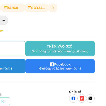
AIR30
ROYAL20
ẩm
THÊM VÀO GIỎ
Y
Giao hàng tận nơi hoặc nhận tại cửa hàng
Facebook
y tức thì
Giải đáp và hỗ trợ ngay tức thì
Chia sẻ
i
 tôi