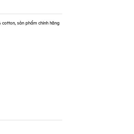
cotton, sản phẩm chính hãng
oại da.
 lotion.
 (nơi có lớp trang điểm đậm).