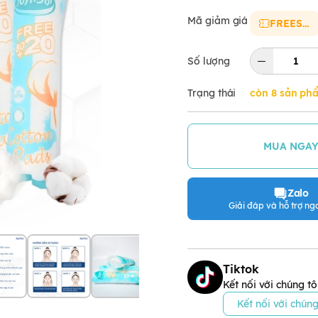
Mã giảm giá
FREESHIP
Số lượng
Trạng thái
còn 8 sản ph
MUA NGA
Zalo
Giải đáp và hỗ trợ nga
Tiktok
Kết nối với chúng tô
Kết nối với chúng