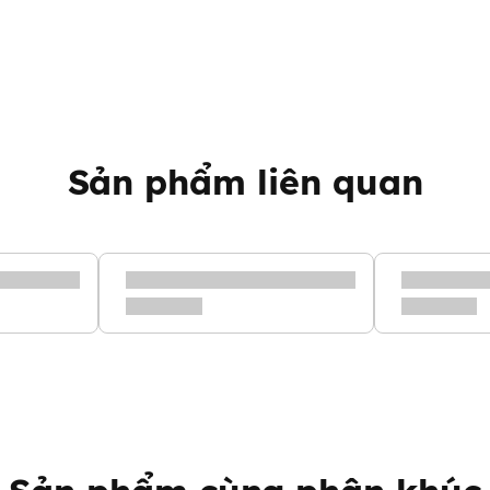
ạch bụi bẩn và lớp trang điểm.
hông còn sạch.
ẩy trang.
hẩm)
ên tem mác để tránh trường hợp
n xuất.
ua sử dụng, nguyên vẹn như ban
Sản phẩm liên quan
 của sản phẩm có thể chênh
yền hình ảnh
ên tem mác để tránh trường hợp
n xuất.