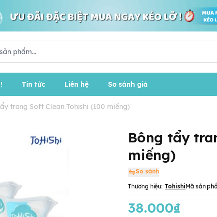
!
Tin tức
Liên hệ
So sánh giá
ẩy trang Soft Clean Tohishi (100 miếng)
Bông tẩy tra
miếng)
So sánh
Thương hiệu:
Tohishi
Mã sản ph
38.000₫