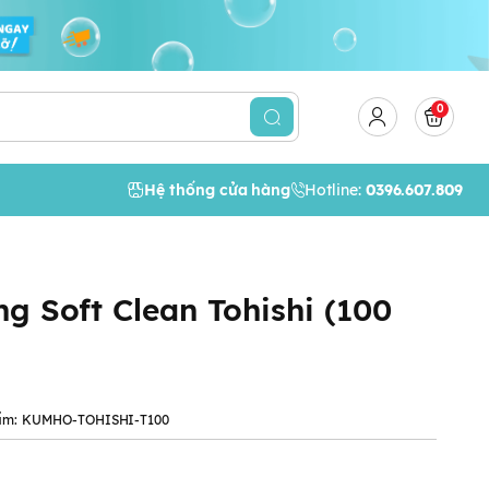
0
Hệ thống cửa hàng
Hotline:
0396.607.809
ng Soft Clean Tohishi (100
ẩm:
KUMHO-TOHISHI-T100