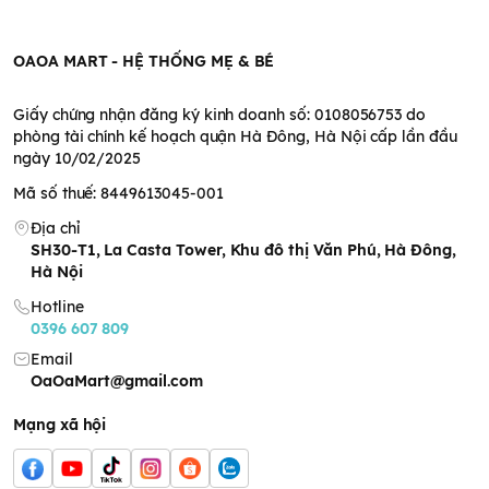
triển toàn diện của bé.
Đảm bảo an toàn, không chứa hóa chất độc hại hay phẩm
OAOA MART - HỆ THỐNG MẸ & BÉ
màu.
Hương vị dễ ăn, giúp bé thích thú trong giai đoạn ăn dặm.
Hỗ trợ hệ tiêu hóa khỏe mạnh nhờ lợi khuẩn prebiotic.
Giấy chứng nhận đăng ký kinh doanh số: 0108056753 do
Dễ dàng pha chế và sử dụng, tiết kiệm thời gian cho mẹ.
phòng tài chính kế hoạch quận Hà Đông, Hà Nội cấp lần đầu
Thành phần dinh dưỡng
ngày 10/02/2025
Mã số thuế: 8449613045-001
bột ăn dặm Aptamil vị
Địa chỉ
gạo hữu cơ 100g
SH30-T1, La Casta Tower, Khu đô thị Văn Phú, Hà Đông,
Hà Nội
Thành phần:
Bột gạo hữu cơ (99,99%), Thiamin (Vitamin B1).
Hotline
Hướng dẫn sử dụng bột
0396 607 809
ăn dặm Aptamil vị gạo
Email
OaOaMart@gmail.com
hữu cơ 100g
Mạng xã hội
Dùng bát và thìa ăn sạch. Khoảng 5 phần 23g trong gói bột ăn
dặm
Aptamil vị gạo hữu cơ