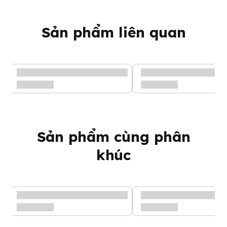
Sản phẩm liên quan
Sản phẩm cùng phân
khúc
Bột ăn dặm Aptamil vị gạo hữu cơ 100g
Những điểm nổi bật bột ăn
dặm Aptamil vị gạo hữu cơ
Chứa đầy đủ vitamin và khoáng chất thiết yếu cho sự phát