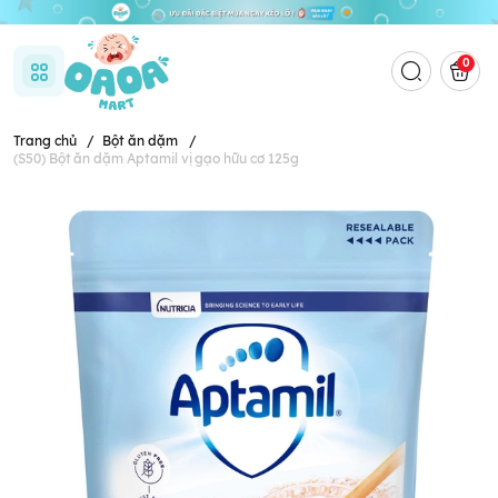
0
Trang chủ
/
Bột ăn dặm
/
(S50) Bột ăn dặm Aptamil vị gạo hữu cơ 125g