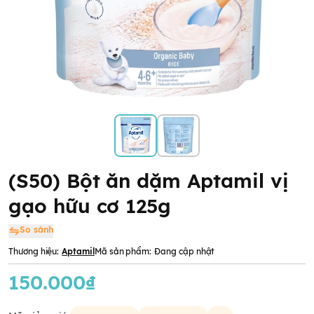
(S50) Bột ăn dặm Aptamil vị
gạo hữu cơ 125g
So sánh
Thương hiệu:
Aptamil
Mã sản phẩm:
Đang cập nhật
150.000₫