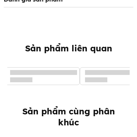
Sản phẩm liên quan
Bột nêm rau củ không muối Mămmy vị nấm hương 85g
Công dụng bột nêm rau
Sản phẩm cùng phân
khúc
củ không muối Mămmy vị
nấm hương 85g