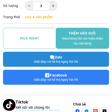
Số lượng
Trạng thái
còn 4 sản phẩm
THÊM VÀO GIỎ
MUA NGAY
Giao hàng tận nơi hoặc nhận
tại cửa hàng
Zalo
Giải đáp và hỗ trợ ngay tức thì
Facebook
Giải đáp và hỗ trợ ngay tức thì
Tiktok
Chia sẻ
Kết nối với chúng tôi