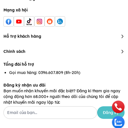
nào trong sản phẩm.
Mạng xã hội
Cách bảo quản
Bảo quản nơi khô ráo, thoáng mát, tránh ánh nắng trực tiếp và
nơi ẩm ướt.
Đậy kín nắp sau khi sử dụng để bảo vệ sản phẩm khỏi độ ẩm
Hỗ trợ khách hàng
và giữ hương vị lâu dài.
Hạn sử dụng:
In trên bao bì ( 18 tháng kể từ ngày sản xuất).
Chính sách
Không sử dụng sản phẩm sau ngày hết hạn.
Thông tin chi tiết sản phẩm
Tổng đài hỗ trợ
Thương hiệu:
Mămmy
Xuất xứ:
Việt Nam
Gọi mua hàng: 0396.607.809 (8h-20h)
Hương vị:
Vị nấm hương
Loại:
Gia vị
Đăng ký nhận ưu đãi
Khối lượng tịnh:
85g
Bạn muốn nhận khuyến mãi đặc biệt? Đăng kí tham gia ngay
cộng động hơn 68.000+ người theo dõi của chúng tôi để cập
nhật khuyến mãi ngay lập tức
Đăng ký