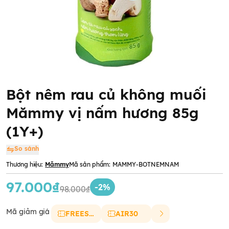
Bột nêm rau củ không muối
Mămmy vị nấm hương 85g
(1Y+)
So sánh
Thương hiệu:
Mămmy
Mã sản phẩm:
MAMMY-BOTNEMNAM
97.000₫
-2%
98.000₫
Mã giảm giá
FREESHIP
AIR30