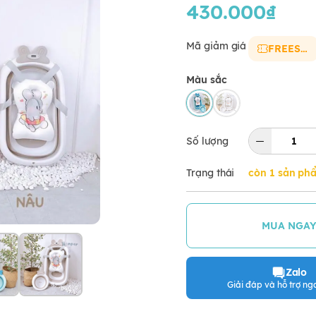
430.000₫
Mã giảm giá
FREESHIP
Màu sắc
Số lượng
Trạng thái
còn 1 sản ph
MUA NGA
Zalo
Giải đáp và hỗ trợ nga