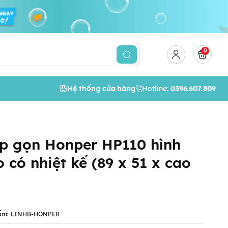
0
Hệ thống cửa hàng
Hotline:
0396.607.809
p gọn Honper HP110 hình
 có nhiệt kế (89 x 51 x cao
ẩm:
LINHB-HONPER