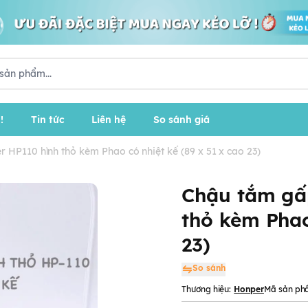
!
Tin tức
Liên hệ
So sánh giá
HP110 hình thỏ kèm Phao có nhiệt kế (89 x 51 x cao 23)
Chậu tắm gấ
thỏ kèm Phao
23)
So sánh
Thương hiệu:
Honper
Mã sản ph