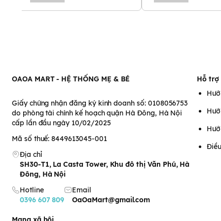
OAOA MART - HỆ THỐNG MẸ & BÉ
Hỗ trợ
Hướ
Giấy chứng nhận đăng ký kinh doanh số: 0108056753
Hướ
do phòng tài chính kế hoạch quận Hà Đông, Hà Nội
cấp lần đầu ngày 10/02/2025
Hướ
Mã số thuế: 8449613045-001
Điều
Địa chỉ
SH30-T1, La Casta Tower, Khu đô thị Văn Phú, Hà
Đông, Hà Nội
Hotline
Email
0396 607 809
OaOaMart@gmail.com
Mạng xã hội