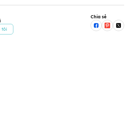
Chia sẻ
i
 tôi