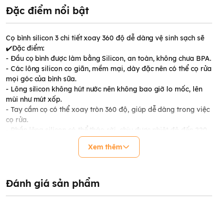
Đặc điểm nổi bật
Cọ bình silicon 3 chi tiết xoay 360 độ dễ dàng vệ sinh sạch sẽ
✔️Đặc điểm:
- Đầu cọ bình được làm bằng Silicon, an toàn, không chưa BPA.
- Các lông silicon co giãn, mềm mại, dày đặc nên có thể cọ rửa
mọi góc của bình sữa.
- Lông silicon không hút nước nên không bao giờ lo mốc, lên
mùi như mút xốp.
- Tay cầm cọ có thể xoay tròn 360 độ, giúp dễ dàng trong việc
cọ rửa.
- Phần lông silicon có thể tháo rời, chịu được nhiệt độ đến 220
độ C và tay cầm chịu nhiệt độ 120 độ C, nên có thể khử trùng
Xem thêm
dễ dàng.
- Đầu cọ được thiết kế gai silicon (không mốc, không mùi hôi)
giúp dễ dàng rửa sạch mọi vết bẩn, mềm mại mà không lo
xước bình
Đánh giá sản phẩm
- Tay cầm bằng nhựa PP (không chứa BPA) được thiết kế với
tay cầm xoay 360 độ giúp dễ dàng cọ rửa bình
- Cọ núm ti được thiết kế mô phỏng theo núm ti bình , đi sâu và