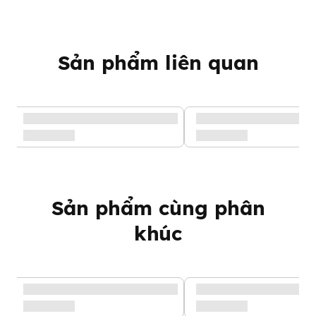
cọ được sạch sẽ mọi góc chết của núm ti
- Phần lông silicon có thể tháo rời nên có thể dễ dàng mang đi
khử trùng hoặc vệ sinh
Sản phẩm liên quan
Sản phẩm cùng phân
khúc