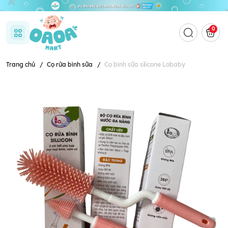
0
Trang chủ
/
Cọ rửa bình sữa
/
Cọ bình sữa silicone Lobaby