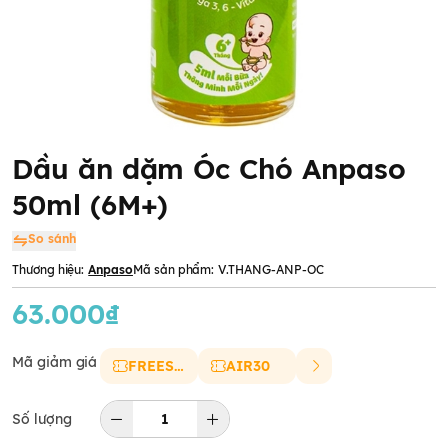
Dầu ăn dặm Óc Chó Anpaso
50ml (6M+)
So sánh
Thương hiệu:
Anpaso
Mã sản phẩm:
V.THANG-ANP-OC
63.000₫
Mã giảm giá
FREESHIP
AIR30
Số lượng