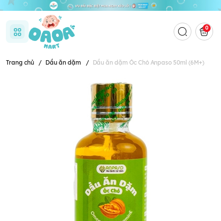
0
Trang chủ
/
Dầu ăn dặm
/
Dầu ăn dặm Óc Chó Anpaso 50ml (6M+)