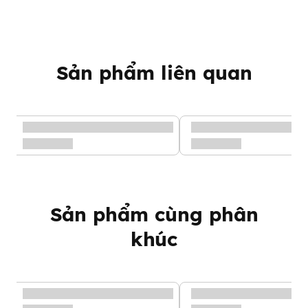
Sản phẩm liên quan
Dầu ăn dặm Óc chó Anpaso 50ml
Đặc điểm nội bật của dầu
Sản phẩm cùng phân
ăn dặm
khúc
Với thành phần
100% dầu óc chó
ép lạnh.
Dầu ăn dặm oliu làm từ 100% tự nhiên, nguyên chất bổ
sung
vitamin
cho bé
Với tiêu chí 4 không
: Không chất phụ gia, Không phẩm màu
,Không hương liệu, Không chất bảo quản.