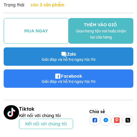
Trạng thái
còn 3 sản phẩm
THÊM VÀO GIỎ
MUA NGAY
Giao hàng tận nơi hoặc nhận
tại cửa hàng
Zalo
Giải đáp và hỗ trợ ngay tức thì
Facebook
Giải đáp và hỗ trợ ngay tức thì
Tiktok
Chia sẻ
Kết nối với chúng tôi
Kết nối với chúng tôi