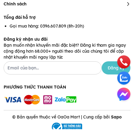
nhân nguyên chất Toppoil
Chính sách
60ml
Tổng đài hỗ trợ
Gọi mua hàng: 0396.607.809 (8h-20h)
100% hạt hạnh nhân tự nhiên chọn lọc
Không sử dụng chất phụ gia và chất bảo quản
Đăng ký nhận ưu đãi
Bạn muốn nhận khuyến mãi đặc biệt? Đăng kí tham gia ngay
cộng động hơn 68.000+ người theo dõi của chúng tôi để cập
nhật khuyến mãi ngay lập tức
Đăng ký
PHƯƠNG THỨC THANH TOÁN
Thành phần dầu hạnh nhân nguyên chất Toppoil 60ml
Lý do mẹ nên chọn dầu
© Bản quyền thuộc về OaOa Mart | Cung cấp bởi
Sapo
ăn dặm hạnh nhân