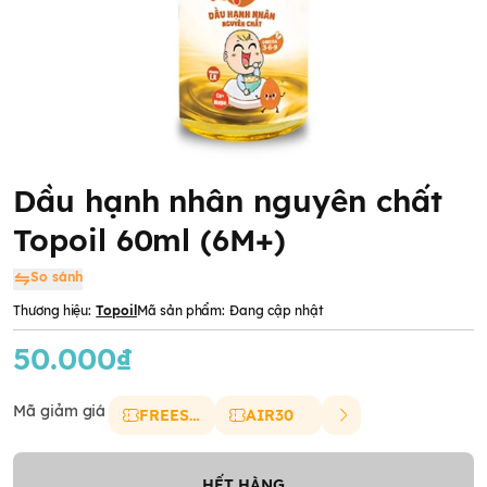
Dầu hạnh nhân nguyên chất
Topoil 60ml (6M+)
So sánh
Thương hiệu:
Topoil
Mã sản phẩm:
Đang cập nhật
50.000₫
Mã giảm giá
FREESHIP
AIR30
HẾT HÀNG