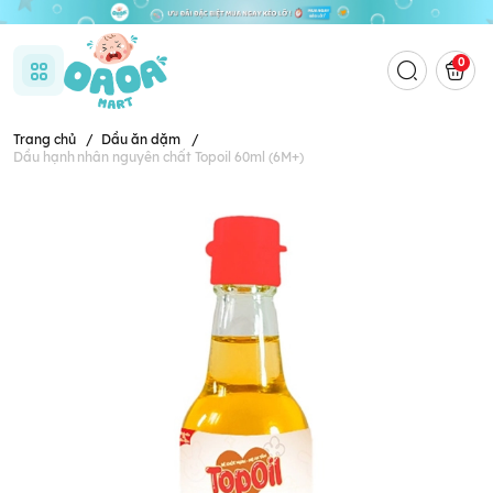
0
Trang chủ
/
Dầu ăn dặm
/
Dầu hạnh nhân nguyên chất Topoil 60ml (6M+)