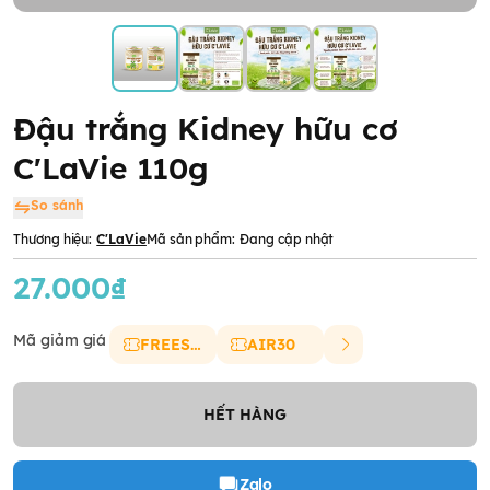
Đậu trắng Kidney hữu cơ
C'LaVie 110g
So sánh
Thương hiệu:
C'LaVie
Mã sản phẩm:
Đang cập nhật
27.000₫
Mã giảm giá
FREESHIP
AIR30
HẾT HÀNG
Zalo