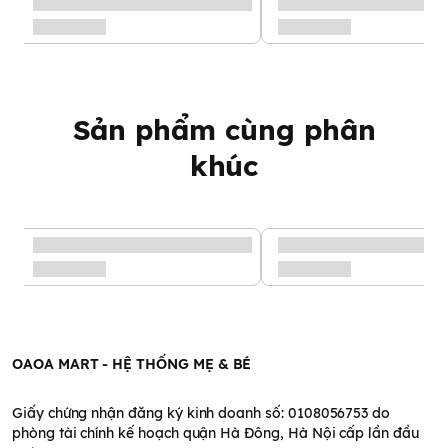
Chứa các chất chống oxy hóa, có thể giúp ngăn ngừa một số
loại ung thư
Chứa carbohydrate phức, cung cấp năng lượng ổn định cho cơ
thể
Chứng nhận hữu cơ:
Sản phẩm đạt chuẩn hữu cơ EU (Châu
Âu)
Sản phẩm cùng phân
khúc
OAOA MART - HỆ THỐNG MẸ & BÉ
Giấy chứng nhận đăng ký kinh doanh số: 0108056753 do
phòng tài chính kế hoạch quận Hà Đông, Hà Nội cấp lần đầu