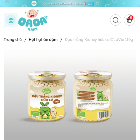
0
Trang chủ
/
Hột hạt ăn dặm
/
Đậu trắng Kidney hữu cơ C'LaVie 110g