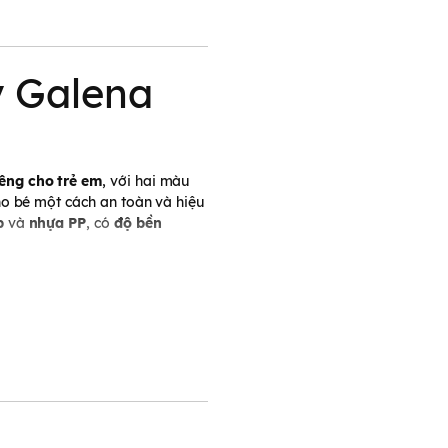
y Galena
êng cho trẻ em
, với hai màu
o bé một cách an toàn và hiệu
p
và
nhựa PP
, có
độ bền