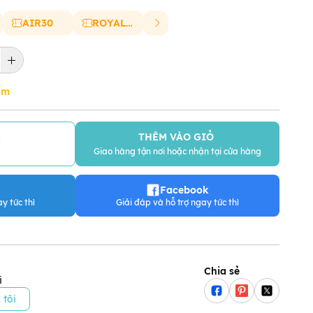
AIR30
ROYAL20
ẩm
THÊM VÀO GIỎ
Y
Giao hàng tận nơi hoặc nhận tại cửa hàng
Facebook
y tức thì
Giải đáp và hỗ trợ ngay tức thì
Chia sẻ
i
 tôi