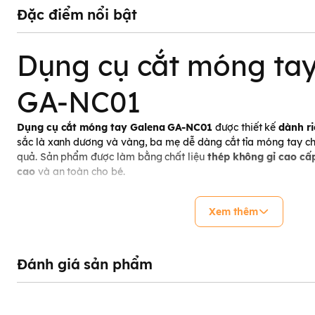
Đặc điểm nổi bật
Dụng cụ cắt móng ta
GA-NC01
Dụng cụ cắt móng tay
Galena GA-NC01
được thiết kế
dành ri
sắc là xanh dương và vàng, ba mẹ dễ dàng cắt tỉa móng tay ch
quả. Sản phẩm được làm bằng chất liệu
thép không gỉ cao cấ
cao
và an toàn cho bé.
Xem thêm
Đánh giá sản phẩm