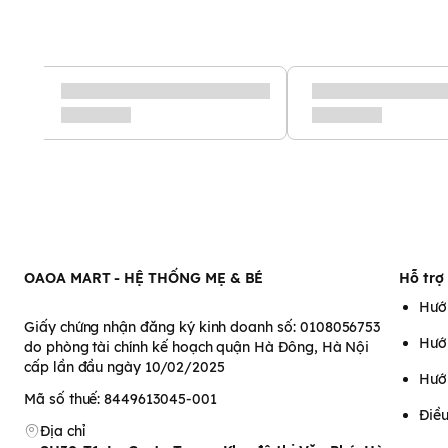
Đặc điểm nổi bật dụng cụ 
Galena GA-NC01
-
Bấm móng tay Galena GA-NC01
được làm từ
thép không gỉ
nên một lớp bảo vệ giúp tăng thời gian sử dụng của sản phẩm.
- Phần đầu bấm bo cong giúp bấm móng dễ dàng, nhanh chóng c
- Lưỡi cắt bo tròn, không sắc nhọn, hạn chế nguy cơ gây tổn th
- Với thiết kế thanh bấm có thể xoay 360°, dễ dàng thực hiện th
- Kích thước nhỏ gọn, tiện lợi mang theo bên mình.
OAOA MART - HỆ THỐNG MẸ & BÉ
Hỗ trợ
Hướ
Giấy chứng nhận đăng ký kinh doanh số: 0108056753
Hướ
do phòng tài chính kế hoạch quận Hà Đông, Hà Nội
cấp lần đầu ngày 10/02/2025
Hướ
Mã số thuế: 8449613045-001
Điều
Địa chỉ