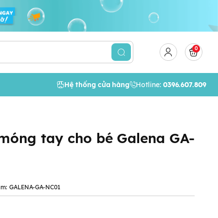
0
Hệ thống cửa hàng
Hotline:
0396.607.809
 móng tay cho bé Galena GA-
ẩm:
GALENA-GA-NC01