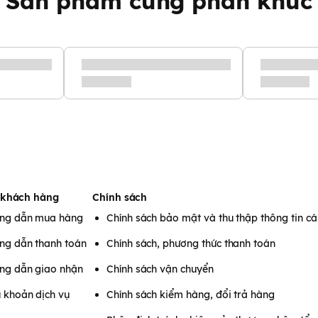
Sản phẩm cùng phân khúc
cắt móng tay
và
bọc nhựa PP
bên ngoài tạo
hỉ với 1 lần cắt.
ương cho bé.
ao tác gấp lại và mở ra.
 khách hàng
Chính sách
ng dẫn mua hàng
Chính sách bảo mật và thu thập thông tin c
ng dẫn thanh toán
Chính sách, phương thức thanh toán
ng dẫn giao nhận
Chính sách vận chuyển
 khoản dịch vụ
Chính sách kiểm hàng, đổi trả hàng