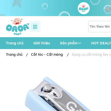
Trang chủ
Giới thiệu
Sản phẩm
HOT DEAL!!
Trang chủ
/
Cắt tóc - Cắt móng
/
Dụng cụ cắt móng tay 