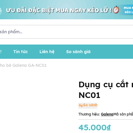
!
Tin tức
Liên hệ
So sánh giá
cho bé Galena GA-NC01
Dụng cụ cắt
NC01
So sánh
Thương hiệu:
Galena
Mã sản ph
45.000₫